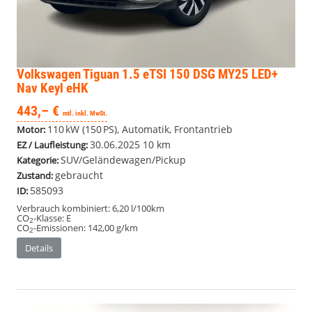
Volkswagen Tiguan
1.5 eTSI 150 DSG MY25 LED+
Nav Keyl eHK
443,– €
mtl. inkl. MwSt.
110 kW (150 PS), Automatik, Frontantrieb
Motor:
30.06.2025
10 km
EZ / Laufleistung:
SUV/Geländewagen/Pickup
Kategorie:
gebraucht
Zustand:
585093
ID:
Verbrauch kombiniert:
6,20 l/100km
CO
-Klasse:
E
2
CO
-Emissionen:
142,00 g/km
2
Details