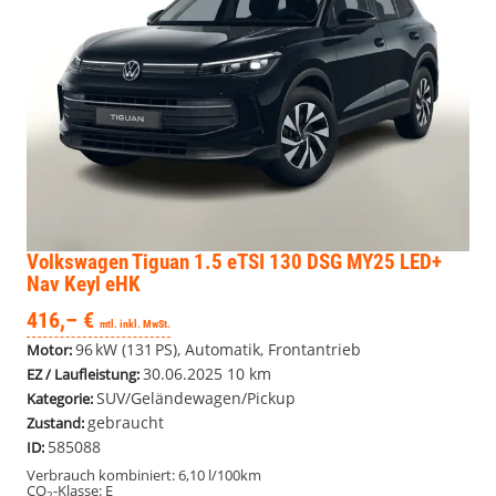
Volkswagen Tiguan
1.5 eTSI 130 DSG MY25 LED+
Nav Keyl eHK
416,– €
mtl. inkl. MwSt.
96 kW (131 PS), Automatik, Frontantrieb
Motor:
30.06.2025
10 km
EZ / Laufleistung:
SUV/Geländewagen/Pickup
Kategorie:
gebraucht
Zustand:
585088
ID:
Verbrauch kombiniert:
6,10 l/100km
CO
-Klasse:
E
2