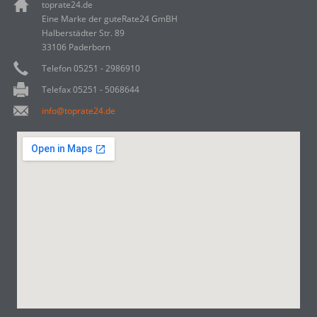
toprate24.de
Eine Marke der guteRate24 GmBH
Halberstädter Str. 89
33106 Paderborn
Telefon 05251 - 2986910
Telefax 05251 - 5068644
info@toprate24.de