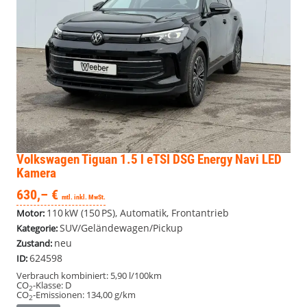
Volkswagen Tiguan
1.5 l eTSI DSG Energy Navi LED
Kamera
630,– €
mtl. inkl. MwSt.
110 kW (150 PS), Automatik, Frontantrieb
Motor:
SUV/Geländewagen/Pickup
Kategorie:
neu
Zustand:
624598
ID:
Verbrauch kombiniert:
5,90 l/100km
CO
-Klasse:
D
2
CO
-Emissionen:
134,00 g/km
2