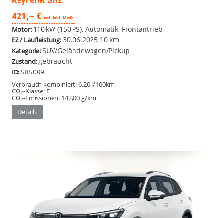
Keyl eHK SHZ
421,– €
mtl. inkl. MwSt.
110 kW (150 PS), Automatik, Frontantrieb
Motor:
30.06.2025
10 km
EZ / Laufleistung:
SUV/Geländewagen/Pickup
Kategorie:
gebraucht
Zustand:
585089
ID:
Verbrauch kombiniert:
6,20 l/100km
CO
-Klasse:
E
2
CO
-Emissionen:
142,00 g/km
2
Details