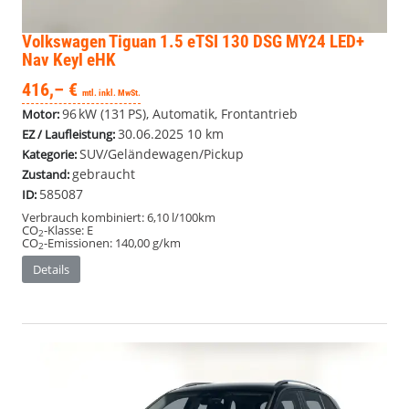
Volkswagen Tiguan
1.5 eTSI 130 DSG MY24 LED+
Nav Keyl eHK
416,– €
mtl. inkl. MwSt.
96 kW (131 PS), Automatik, Frontantrieb
Motor:
30.06.2025
10 km
EZ / Laufleistung:
SUV/Geländewagen/Pickup
Kategorie:
gebraucht
Zustand:
585087
ID:
Verbrauch kombiniert:
6,10 l/100km
CO
-Klasse:
E
2
CO
-Emissionen:
140,00 g/km
2
Details