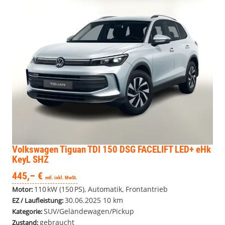
Volkswagen Tiguan
TDI 150 DSG FACELIFT LED+ eHk
KeyL SHZ
445,– €
mtl. inkl. MwSt.
110 kW (150 PS), Automatik, Frontantrieb
Motor:
30.06.2025
10 km
EZ / Laufleistung:
SUV/Geländewagen/Pickup
Kategorie:
gebraucht
Zustand: