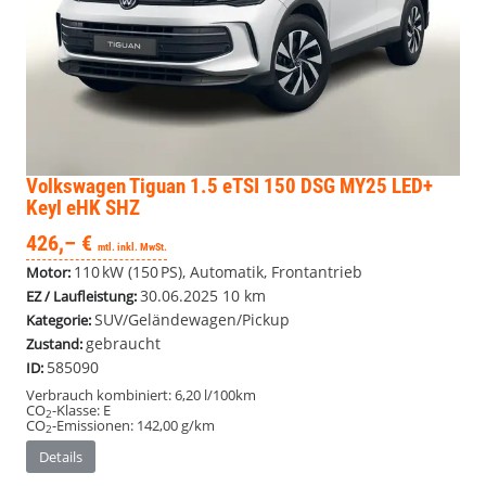
Volkswagen Tiguan
1.5 eTSI 150 DSG MY25 LED+
Keyl eHK SHZ
426,– €
mtl. inkl. MwSt.
110 kW (150 PS), Automatik, Frontantrieb
Motor:
30.06.2025
10 km
EZ / Laufleistung:
SUV/Geländewagen/Pickup
Kategorie:
gebraucht
Zustand:
585090
ID:
Verbrauch kombiniert:
6,20 l/100km
CO
-Klasse:
E
2
CO
-Emissionen:
142,00 g/km
2
Details