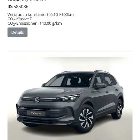
585086
ID:
Verbrauch kombiniert:
6,10 l/100km
CO
-Klasse:
E
2
CO
-Emissionen:
140,00 g/km
2
Details