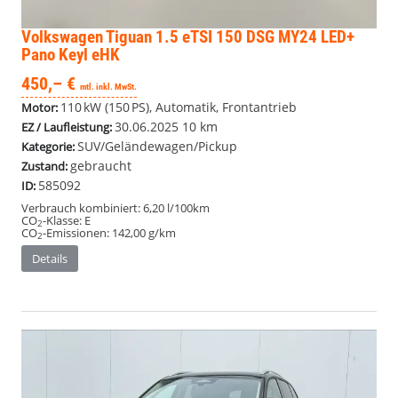
Volkswagen Tiguan
1.5 eTSI 150 DSG MY24 LED+
Pano Keyl eHK
450,– €
mtl. inkl. MwSt.
110 kW (150 PS), Automatik, Frontantrieb
Motor:
30.06.2025
10 km
EZ / Laufleistung:
SUV/Geländewagen/Pickup
Kategorie:
gebraucht
Zustand:
585092
ID:
Verbrauch kombiniert:
6,20 l/100km
CO
-Klasse:
E
2
CO
-Emissionen:
142,00 g/km
2
Details