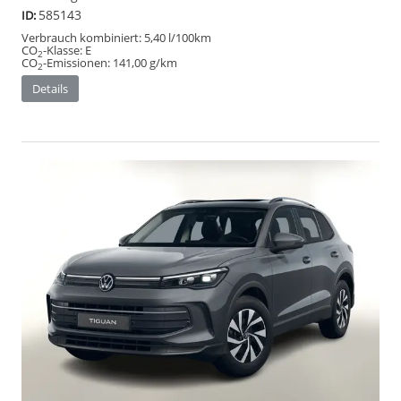
585143
ID:
Verbrauch kombiniert:
5,40 l/100km
CO
-Klasse:
E
2
CO
-Emissionen:
141,00 g/km
2
Details