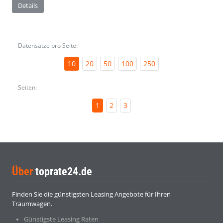
Details
Datensätze pro Seite:
10
20
50
100
250
Seiten:
1
2
3
Über
toprate24.de
Finden Sie die günstigsten Leasing Angebote für Ihren
Traumwagen.
Günstigste Leasing Raten