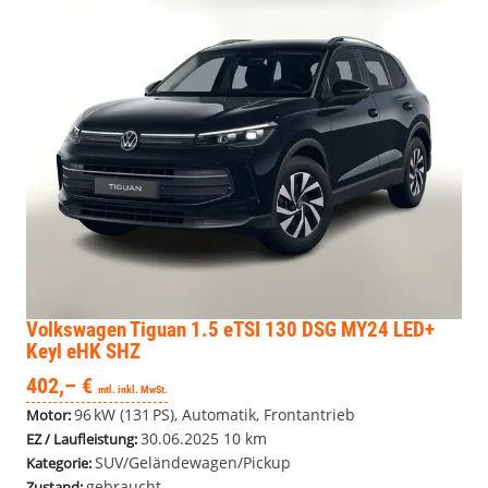
Volkswagen Tiguan
1.5 eTSI 130 DSG MY24 LED+
Keyl eHK SHZ
402,– €
mtl. inkl. MwSt.
96 kW (131 PS), Automatik, Frontantrieb
Motor:
30.06.2025
10 km
EZ / Laufleistung:
SUV/Geländewagen/Pickup
Kategorie:
gebraucht
Zustand: