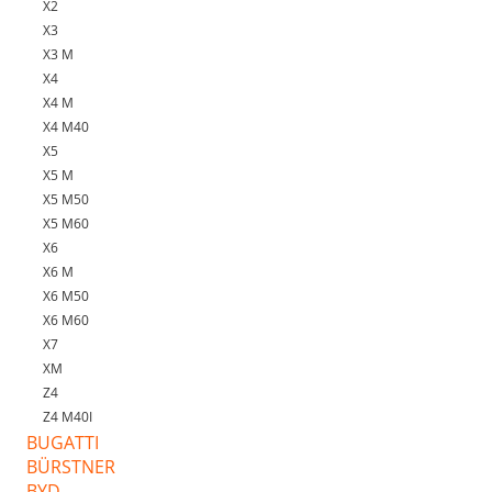
X2
X3
X3 M
X4
X4 M
X4 M40
X5
X5 M
X5 M50
X5 M60
X6
X6 M
X6 M50
X6 M60
X7
XM
Z4
Z4 M40I
BUGATTI
BÜRSTNER
BYD