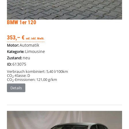
BMW 1er
120
353,– €
mtl. inkl. MwSt.
Automatik
Motor:
Limousine
Kategorie:
neu
Zustand:
613075
ID:
Verbrauch kombiniert:
5,40 l/100km
CO
-Klasse:
D
2
CO
-Emissionen:
121,00 g/km
2
Details