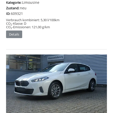
Limousine
Kategorie:
neu
Zustand:
609321
ID:
Verbrauch kombiniert:
5,30 l/100km
CO
-Klasse:
D
2
CO
-Emissionen:
121,00 g/km
2
Details