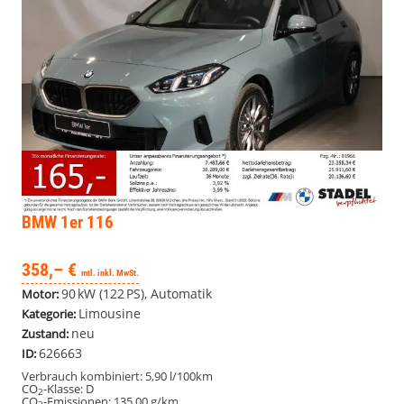
BMW 1er
116
358,– €
mtl. inkl. MwSt.
90 kW (122 PS), Automatik
Motor:
Limousine
Kategorie:
neu
Zustand:
626663
ID:
Verbrauch kombiniert:
5,90 l/100km
CO
-Klasse:
D
2
CO
-Emissionen:
135,00 g/km