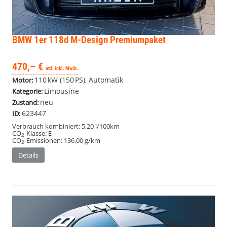
BMW 1er
118d M-Design Premiumpaket
470,– €
mtl. inkl. MwSt.
110 kW (150 PS), Automatik
Motor:
Limousine
Kategorie:
neu
Zustand:
623447
ID:
Verbrauch kombiniert:
5,20 l/100km
CO
-Klasse:
E
2
CO
-Emissionen:
136,00 g/km
2
Details