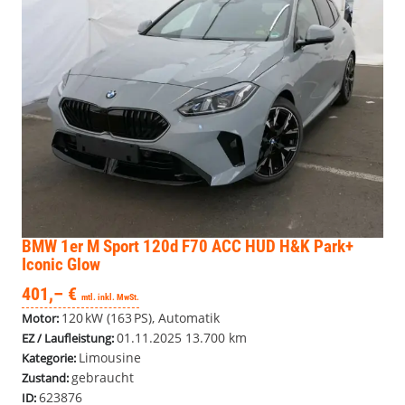
BMW 1er
M Sport 120d F70 ACC HUD H&K Park+
Iconic Glow
401,– €
mtl. inkl. MwSt.
120 kW (163 PS), Automatik
Motor:
01.11.2025
13.700 km
EZ / Laufleistung:
Limousine
Kategorie:
gebraucht
Zustand:
623876
ID: