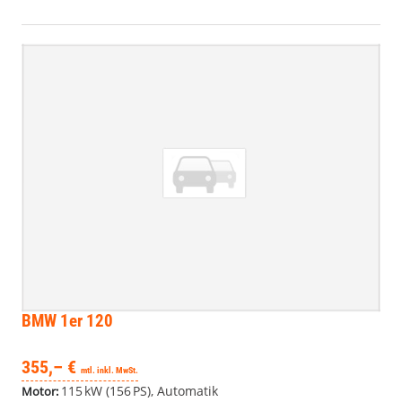
BMW 1er
120
355,– €
mtl. inkl. MwSt.
115 kW (156 PS), Automatik
Motor: