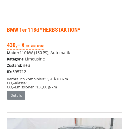
BMW 1er
118d *HERBSTAKTION*
430,– €
mtl. inkl. MwSt.
110 kW (150 PS), Automatik
Motor:
Limousine
Kategorie:
neu
Zustand:
595712
ID:
Verbrauch kombiniert:
5,20 l/100km
CO
-Klasse:
E
2
CO
-Emissionen:
136,00 g/km
2
Details