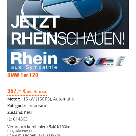
BMW 1er
120
367,– €
mtl. inkl. MwSt.
115 kW (156 PS), Automatik
Motor:
Limousine
Kategorie:
neu
Zustand:
614363
ID:
Verbrauch kombiniert:
5,40 l/100km
CO
-Klasse:
D
2
CO
-Emissionen:
121,00 g/km