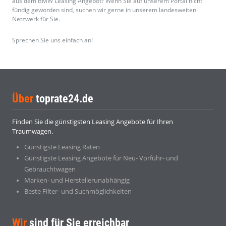
aus dem BMW Leasing Angebot? Wenn Sie auf unserem Portal nicht
fündig geworden sind, suchen wir gerne in unserem landesweiten
Netzwerk für Sie.
Sprechen Sie uns einfach an!
Über
toprate24.de
Finden Sie die günstigsten Leasing Angebote für Ihren
Traumwagen.
Günstigste Leasing Raten
Günstigste Leasing Angebote für Neu- Vorführ- und
Gebrauchtwagen
Marken- und Herstellerunabhängig
Beste Filter- und Suchmöglichkeiten
Wir
sind für Sie erreichbar