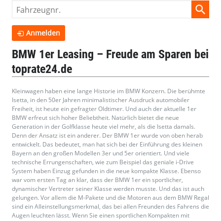
Fahrzeugnr.
Anmelden
BMW 1er Leasing – Freude am Sparen bei
toprate24.de
Kleinwagen haben eine lange Historie im BMW Konzern. Die berühmte
Isetta, in den 50er Jahren minimalistischer Ausdruck automobiler
Freiheit, ist heute ein gefragter Oldtimer. Und auch der aktuelle 1er
BMW erfreut sich hoher Beliebtheit. Natürlich bietet die neue
Generation in der Golfklasse heute viel mehr, als die Isetta damals.
Denn der Ansatz ist ein anderer. Der BMW 1er wurde von oben herab
entwickelt. Das bedeutet, man hat sich bei der Einführung des kleinen
Bayern an den großen Modellen 3er und 5er orientiert. Und viele
technische Errungenschaften, wie zum Beispiel das geniale i-Drive
System haben Einzug gefunden in die neue kompakte Klasse. Ebenso
war vom ersten Tag an klar, dass der BMW 1er ein sportlicher,
dynamischer Vertreter seiner Klasse werden musste. Und das ist auch
gelungen. Vor allem die M-Pakete und die Motoren aus dem BMW Regal
sind ein Alleinstellungsmerkmal, das bei allen Freunden des Fahrens die
Augen leuchten lässt. Wenn Sie einen sportlichen Kompakten mit