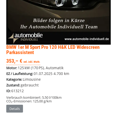
BMW 1er
M Sport Pro 120 H&K LED Widescreen
Parkassistent
353,– €
mtl. inkl. MwSt.
125 kW (170 PS), Automatik
Motor:
01.07.2025
4.700 km
EZ / Laufleistung:
Limousine
Kategorie:
gebraucht
Zustand:
613212
ID:
Verbrauch kombiniert:
5,50 l/100km
CO
-Emissionen:
125,00 g/km
2
Details