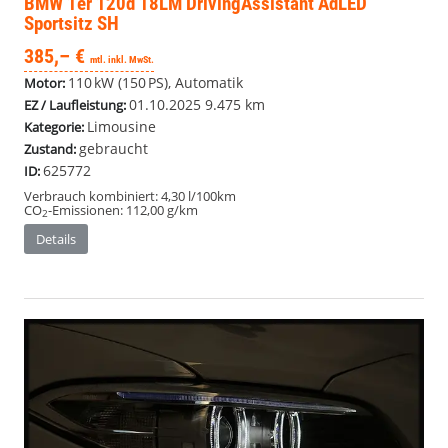
BMW 1er
120d 18LM DrivingAssistant AdLED
Sportsitz SH
385,– €
mtl. inkl. MwSt.
110 kW (150 PS), Automatik
Motor:
01.10.2025
9.475 km
EZ / Laufleistung:
Limousine
Kategorie:
gebraucht
Zustand:
625772
ID:
Verbrauch kombiniert:
4,30 l/100km
CO
-Emissionen:
112,00 g/km
2
Details