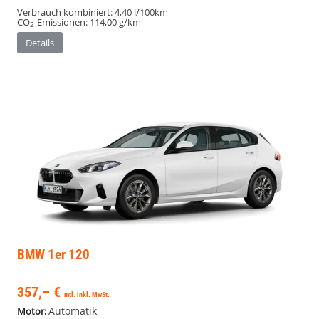
Verbrauch kombiniert:
4,40 l/100km
CO
-Emissionen:
114,00 g/km
2
Details
BMW 1er
120
357,– €
mtl. inkl. MwSt.
Automatik
Motor: