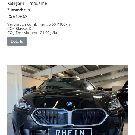
Limousine
Kategorie:
neu
Zustand:
617663
ID:
Verbrauch kombiniert:
5,60 l/100km
CO
-Klasse:
D
2
CO
-Emissionen:
121,00 g/km
2
Details