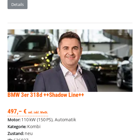
Details
BMW 3er
318d ++Shadow Line++
497,– €
mtl. inkl. MwSt.
110 kW (150 PS), Automatik
Motor:
Kombi
Kategorie:
neu
Zustand: