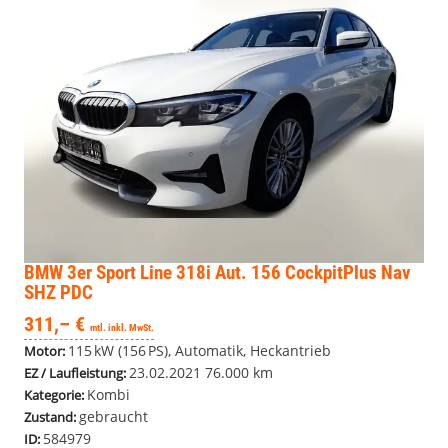
BMW 3er
Sport Line 318i Aut. 156 CockpitPlus Nav
SHZ PDC
311,– €
mtl. inkl. MwSt.
115 kW (156 PS), Automatik, Heckantrieb
Motor:
23.02.2021
76.000 km
EZ / Laufleistung:
Kombi
Kategorie:
gebraucht
Zustand:
584979
ID: