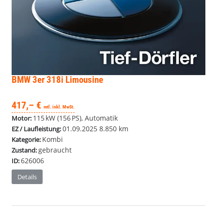
BMW 3er
318i Limousine
417,– €
mtl. inkl. MwSt.
115 kW (156 PS), Automatik
Motor:
01.09.2025
8.850 km
EZ / Laufleistung:
Kombi
Kategorie:
gebraucht
Zustand:
626006
ID:
Details