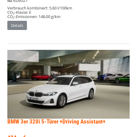
626027
ID:
Verbrauch kombiniert:
5,60 l/100km
CO
-Klasse:
E
2
CO
-Emissionen:
148,00 g/km
2
Details
BMW 3er
320i 5-Türer +Driving Assistant+