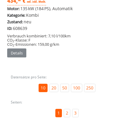
434,– €
mtl. inkl. MwSt.
135 kW (184 PS), Automatik
Motor:
Kombi
Kategorie:
neu
Zustand:
608639
ID:
Verbrauch kombiniert:
7,10 l/100km
CO
-Klasse:
F
2
CO
-Emissionen:
159,00 g/km
2
Details
Datensätze pro Seite:
10
20
50
100
250
Seiten:
1
2
3