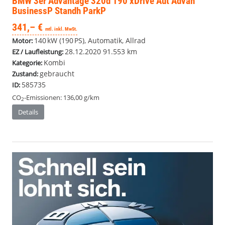
BMW 3er
Advantage 320d 190 xDrive Aut Advan
BusinessP Standh ParkP
341,– €
mtl. inkl. MwSt.
140 kW (190 PS), Automatik, Allrad
Motor:
28.12.2020
91.553 km
EZ / Laufleistung:
Kombi
Kategorie:
gebraucht
Zustand:
585735
ID:
CO
-Emissionen:
136,00 g/km
2
Details