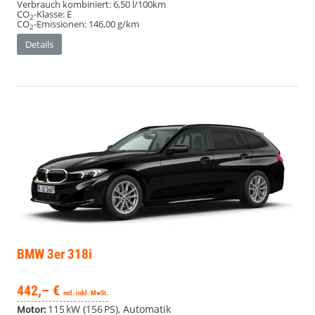
Verbrauch kombiniert:
6,50 l/100km
CO
-Klasse:
E
2
CO
-Emissionen:
146,00 g/km
2
Details
BMW 3er
318i
442,– €
mtl. inkl. MwSt.
115 kW (156 PS), Automatik
Motor: