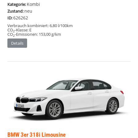
Kombi
Kategorie:
neu
Zustand:
626262
ID:
Verbrauch kombiniert:
6,80 l/100km
CO
-Klasse:
E
2
CO
-Emissionen:
153,00 g/km
2
Details
BMW 3er
318i Limousine