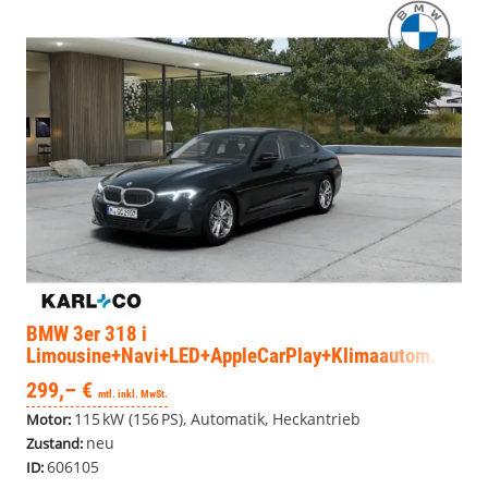
BMW 3er
318 i
Limousine+Navi+LED+AppleCarPlay+Klimaautom.
299,– €
mtl. inkl. MwSt.
115 kW (156 PS), Automatik, Heckantrieb
Motor:
neu
Zustand:
606105
ID: