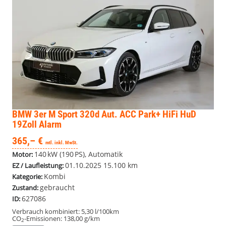
BMW 3er
M Sport 320d Aut. ACC Park+ HiFi HuD
19Zoll Alarm
365,– €
mtl. inkl. MwSt.
140 kW (190 PS), Automatik
Motor:
01.10.2025
15.100 km
EZ / Laufleistung:
Kombi
Kategorie:
gebraucht
Zustand:
627086
ID:
Verbrauch kombiniert:
5,30 l/100km
CO
-Emissionen:
138,00 g/km
2