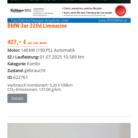
BMW 3er
320d Limousine
427,– €
mtl. inkl. MwSt.
140 kW (190 PS), Automatik
Motor:
01.07.2025
10.589 km
EZ / Laufleistung:
Kombi
Kategorie:
gebraucht
Zustand:
622761
ID:
Verbrauch kombiniert:
5,20 l/100km
CO
-Emissionen:
137,00 g/km
2
Details