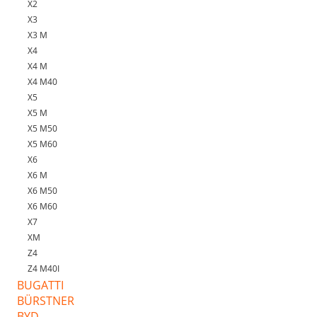
X2
X3
X3 M
X4
X4 M
X4 M40
X5
X5 M
X5 M50
X5 M60
X6
X6 M
X6 M50
X6 M60
X7
XM
Z4
Z4 M40I
BUGATTI
BÜRSTNER
BYD