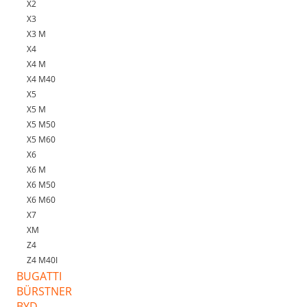
X2
X3
X3 M
X4
X4 M
X4 M40
X5
X5 M
X5 M50
X5 M60
X6
X6 M
X6 M50
X6 M60
X7
XM
Z4
Z4 M40I
BUGATTI
BÜRSTNER
BYD