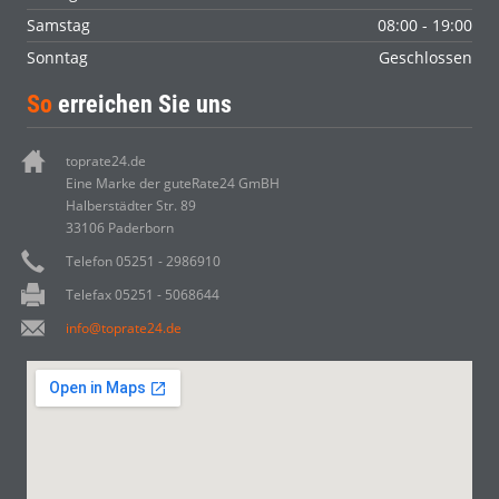
Samstag
08:00 - 19:00
Sonntag
Geschlossen
So
erreichen Sie uns
toprate24.de
Eine Marke der guteRate24 GmBH
Halberstädter Str. 89
33106 Paderborn
Telefon 05251 - 2986910
Telefax 05251 - 5068644
info@toprate24.de