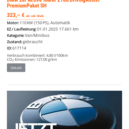
PremiumPaket SH
323,– €
mtl. inkl. MwSt.
110 kW (150 PS), Automatik
Motor:
01.01.2025
17.661 km
EZ / Laufleistung:
Van/Minibus
Kategorie:
gebraucht
Zustand:
617114
ID:
Verbrauch kombiniert:
4,80 l/100km
CO
-Emissionen:
127,00 g/km
2
Details