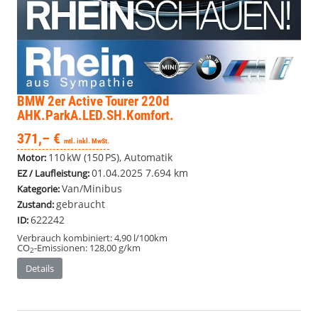
BMW 2er Active Tourer
220d
AHK.ParkA.LED.SH.Komfort.
371,– €
mtl. inkl. MwSt.
110 kW (150 PS), Automatik
Motor:
01.04.2025
7.694 km
EZ / Laufleistung:
Van/Minibus
Kategorie:
gebraucht
Zustand:
622242
ID:
Verbrauch kombiniert:
4,90 l/100km
CO
-Emissionen:
128,00 g/km
2
Details