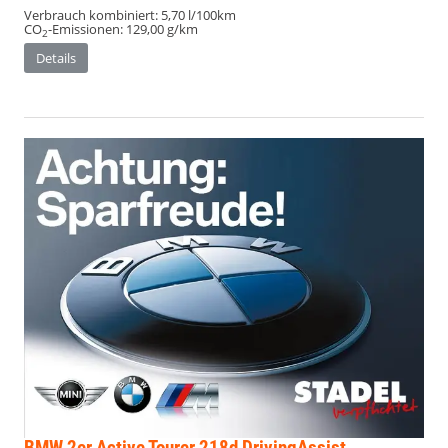
Verbrauch kombiniert:
5,70 l/100km
CO
-Emissionen:
129,00 g/km
2
Details
BMW 2er Active Tourer
218d DrivingAssist