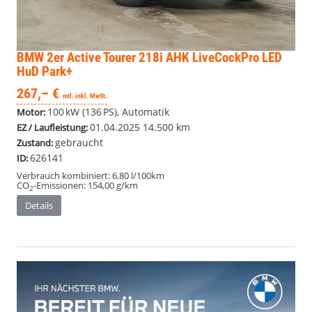
BMW 2er Active Tourer
218i AHK LiveCockPro LED
HuD Park+
267,– €
mtl. inkl. MwSt.
100 kW (136 PS), Automatik
Motor:
01.04.2025
14.500 km
EZ / Laufleistung:
gebraucht
Zustand:
626141
ID:
Verbrauch kombiniert:
6,80 l/100km
CO
-Emissionen:
154,00 g/km
2
Details