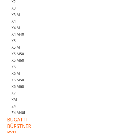
X2
X3
X3 M
X4
X4 M
X4 M40
X5
X5 M
X5 M50
X5 M60
X6
X6 M
X6 M50
X6 M60
X7
XM
Z4
Z4 M40I
BUGATTI
BÜRSTNER
BYD