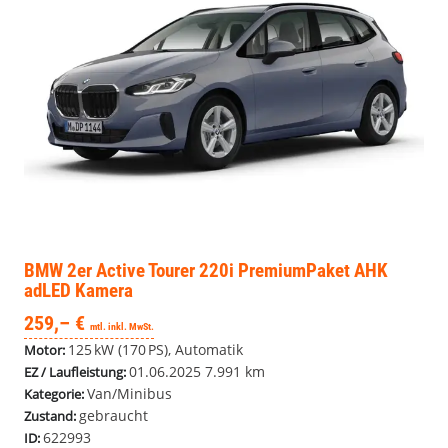
BMW 2er Active Tourer
220i PremiumPaket AHK
adLED Kamera
259,– €
mtl. inkl. MwSt.
125 kW (170 PS), Automatik
Motor:
01.06.2025
7.991 km
EZ / Laufleistung:
Van/Minibus
Kategorie:
gebraucht
Zustand:
622993
ID: