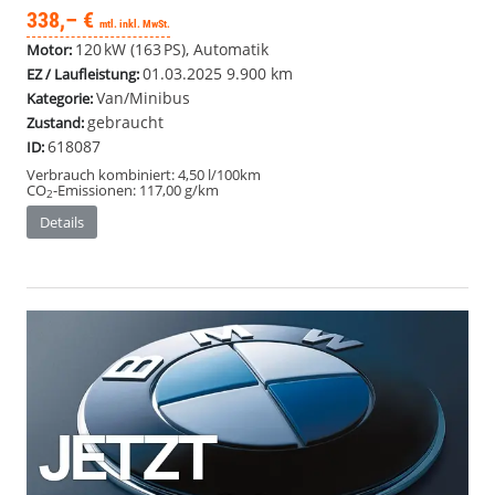
338,– €
mtl. inkl. MwSt.
120 kW (163 PS), Automatik
Motor:
01.03.2025
9.900 km
EZ / Laufleistung:
Van/Minibus
Kategorie:
gebraucht
Zustand:
618087
ID:
Verbrauch kombiniert:
4,50 l/100km
CO
-Emissionen:
117,00 g/km
2
Details