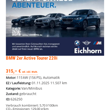
BMW 2er Active Tourer
220i
315,– €
mtl. inkl. MwSt.
115 kW (156 PS), Automatik
Motor:
01.11.2025
11.507 km
EZ / Laufleistung:
Van/Minibus
Kategorie:
gebraucht
Zustand:
626250
ID:
Verbrauch kombiniert:
5,70 l/100km
CO
-Emissionen:
129,00 g/km
2