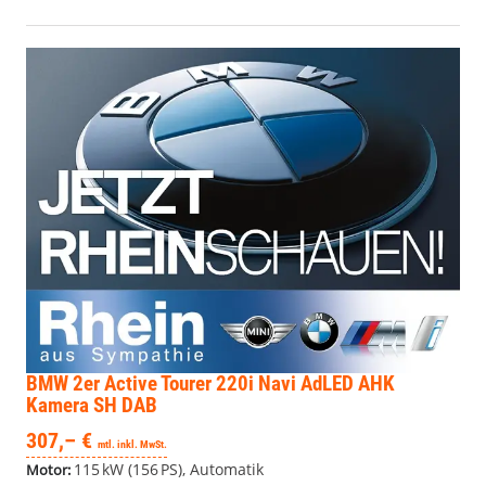
BMW 2er Active Tourer
220i Navi AdLED AHK
Kamera SH DAB
307,– €
mtl. inkl. MwSt.
115 kW (156 PS), Automatik
Motor: