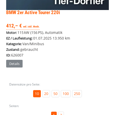
BMW 2er Active Tourer
220i
412,– €
mtl. inkl. MwSt.
115 kW (156 PS), Automatik
Motor:
01.07.2025
13.950 km
EZ / Laufleistung:
Van/Minibus
Kategorie:
gebraucht
Zustand:
626007
ID:
Details
Datensätze pro Seite:
10
20
50
100
250
Seiten: