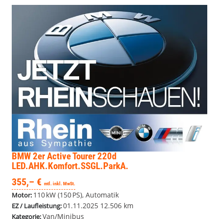
BMW 2er Active Tourer
220d
LED.AHK.Komfort.SSGL.ParkA.
355,– €
mtl. inkl. MwSt.
110 kW (150 PS), Automatik
Motor:
01.11.2025
12.506 km
EZ / Laufleistung:
Van/Minibus
Kategorie: