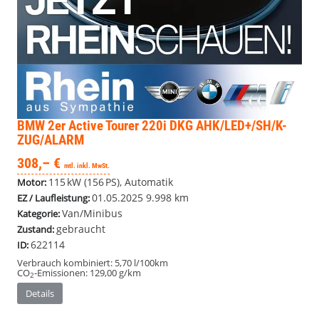
BMW 2er Active Tourer
220i DKG AHK/LED+/SH/K-
ZUG/ALARM
308,– €
mtl. inkl. MwSt.
115 kW (156 PS), Automatik
Motor:
01.05.2025
9.998 km
EZ / Laufleistung:
Van/Minibus
Kategorie:
gebraucht
Zustand:
622114
ID:
Verbrauch kombiniert:
5,70 l/100km
CO
-Emissionen:
129,00 g/km
2
Details