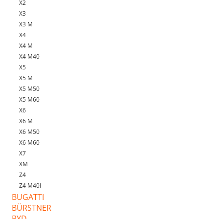
X2
X3
X3 M
X4
X4 M
X4 M40
X5
X5 M
X5 M50
X5 M60
X6
X6 M
X6 M50
X6 M60
X7
XM
Z4
Z4 M40I
BUGATTI
BÜRSTNER
BYD