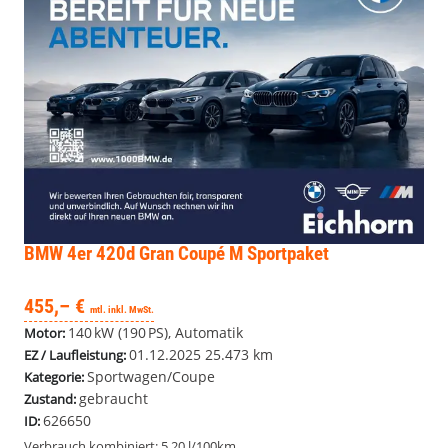
BMW 4er
420d Gran Coupé M Sportpaket
455,– €
mtl. inkl. MwSt.
140 kW (190 PS), Automatik
Motor:
01.12.2025
25.473 km
EZ / Laufleistung:
Sportwagen/Coupe
Kategorie:
gebraucht
Zustand:
626650
ID:
Verbrauch kombiniert:
5,20 l/100km