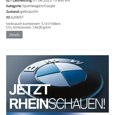
01.06.2025
13.400 km
EZ / Laufleistung:
Sportwagen/Coupe
Kategorie:
gebraucht
Zustand:
620697
ID:
Verbrauch kombiniert:
5,10 l/100km
CO
-Emissionen:
134,00 g/km
2
Details