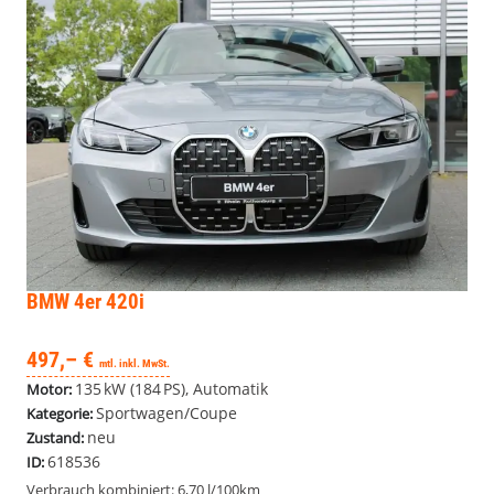
BMW 4er
420i
497,– €
mtl. inkl. MwSt.
135 kW (184 PS), Automatik
Motor:
Sportwagen/Coupe
Kategorie:
neu
Zustand:
618536
ID:
Verbrauch kombiniert:
6,70 l/100km