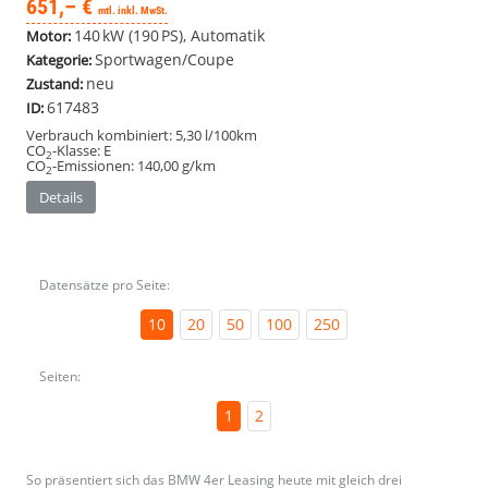
651,– €
mtl. inkl. MwSt.
140 kW (190 PS), Automatik
Motor:
Sportwagen/Coupe
Kategorie:
neu
Zustand:
617483
ID:
Verbrauch kombiniert:
5,30 l/100km
CO
-Klasse:
E
2
CO
-Emissionen:
140,00 g/km
2
Details
Datensätze pro Seite:
10
20
50
100
250
Seiten:
1
2
So präsentiert sich das BMW 4er Leasing heute mit gleich drei