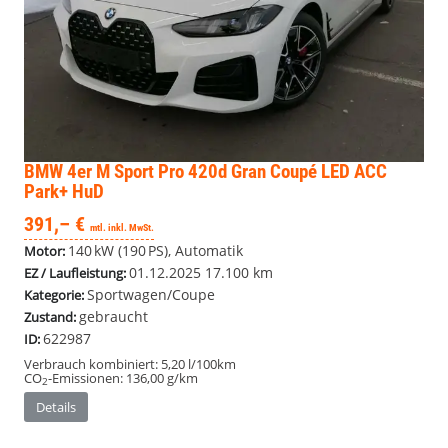
BMW 4er
M Sport Pro 420d Gran Coupé LED ACC
Park+ HuD
391,– €
mtl. inkl. MwSt.
140 kW (190 PS), Automatik
Motor:
01.12.2025
17.100 km
EZ / Laufleistung:
Sportwagen/Coupe
Kategorie:
gebraucht
Zustand:
622987
ID:
Verbrauch kombiniert:
5,20 l/100km
CO
-Emissionen:
136,00 g/km
2
Details