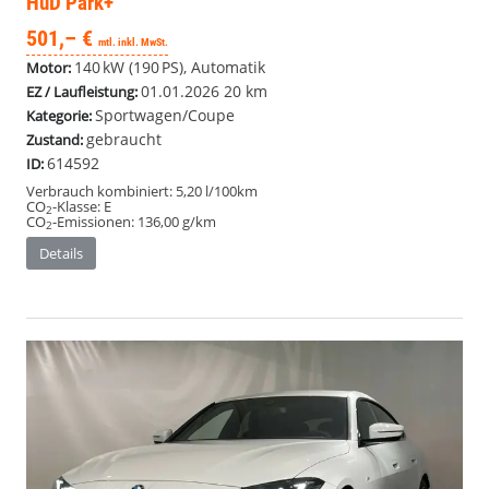
HuD Park+
501,– €
mtl. inkl. MwSt.
140 kW (190 PS), Automatik
Motor:
01.01.2026
20 km
EZ / Laufleistung:
Sportwagen/Coupe
Kategorie:
gebraucht
Zustand:
614592
ID:
Verbrauch kombiniert:
5,20 l/100km
CO
-Klasse:
E
2
CO
-Emissionen:
136,00 g/km
2
Details