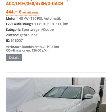
ACC/LED+/360/4xSH/G-DACH
444,– €
mtl. inkl. MwSt.
140 kW (190 PS), Automatik
Motor:
01.08.2025
26.500 km
EZ / Laufleistung:
Sportwagen/Coupe
Kategorie:
gebraucht
Zustand:
616007
ID:
Verbrauch kombiniert:
5,20 l/100km
CO
-Emissionen:
136,00 g/km
2
Details