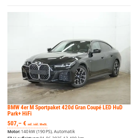
BMW 4er
M Sportpaket 420d Gran Coupé LED HuD
Park+ HiFi
507,– €
mtl. inkl. MwSt.
140 kW (190 PS), Automatik
Motor: