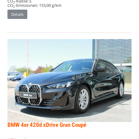
CO
-Klasse:
E
2
CO
-Emissionen:
153,00 g/km
2
Details
BMW 4er
420d xDrive Gran Coupé