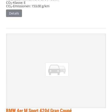
CO
-Klasse:
E
2
CO
-Emissionen:
153,00 g/km
2
Details
BMW 4er
M Sport 420d Gran Coupé