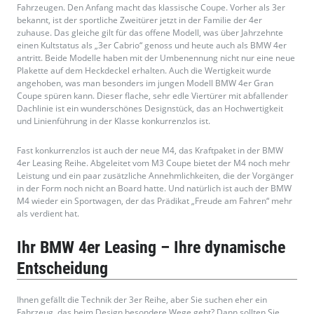
Fahrzeugen. Den Anfang macht das klassische Coupe. Vorher als 3er
bekannt, ist der sportliche Zweitürer jetzt in der Familie der 4er
zuhause. Das gleiche gilt für das offene Modell, was über Jahrzehnte
einen Kultstatus als „3er Cabrio“ genoss und heute auch als BMW 4er
antritt. Beide Modelle haben mit der Umbenennung nicht nur eine neue
Plakette auf dem Heckdeckel erhalten. Auch die Wertigkeit wurde
angehoben, was man besonders im jungen Modell BMW 4er Gran
Coupe spüren kann. Dieser flache, sehr edle Viertürer mit abfallender
Dachlinie ist ein wunderschönes Designstück, das an Hochwertigkeit
und Linienführung in der Klasse konkurrenzlos ist.
Fast konkurrenzlos ist auch der neue M4, das Kraftpaket in der BMW
4er Leasing Reihe. Abgeleitet vom M3 Coupe bietet der M4 noch mehr
Leistung und ein paar zusätzliche Annehmlichkeiten, die der Vorgänger
in der Form noch nicht an Board hatte. Und natürlich ist auch der BMW
M4 wieder ein Sportwagen, der das Prädikat „Freude am Fahren“ mehr
als verdient hat.
Ihr BMW 4er Leasing – Ihre dynamische
Entscheidung
Ihnen gefällt die Technik der 3er Reihe, aber Sie suchen eher ein
Fahrzeug, das beim Design besondere Wege geht? Dann sollten Sie