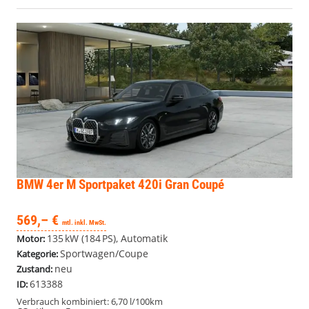
BMW 4er
M Sportpaket 420i Gran Coupé
569,– €
mtl. inkl. MwSt.
135 kW (184 PS), Automatik
Motor:
Sportwagen/Coupe
Kategorie:
neu
Zustand:
613388
ID:
Verbrauch kombiniert:
6,70 l/100km