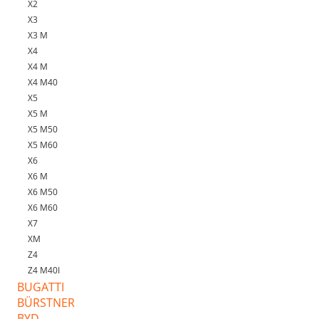
X2
X3
X3 M
X4
X4 M
X4 M40
X5
X5 M
X5 M50
X5 M60
X6
X6 M
X6 M50
X6 M60
X7
XM
Z4
Z4 M40I
BUGATTI
BÜRSTNER
BYD