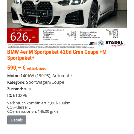
BMW 4er
M Sportpaket 420d Gran Coupé +M
Sportpaket+
590,– €
mtl. inkl. MwSt.
140 kW (190 PS), Automatik
Motor:
Sportwagen/Coupe
Kategorie:
neu
Zustand:
610296
ID:
Verbrauch kombiniert:
5,60 l/100km
CO
-Klasse:
E
2
CO
-Emissionen:
146,00 g/km
2
Details