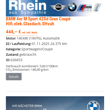
BMW 4er
M Sport 420d Gran Coupé
Hifi.elek.Glasdach.SHvuh
444,– €
mtl. inkl. MwSt.
140 kW (190 PS), Automatik
Motor:
01.11.2025
24.375 km
EZ / Laufleistung:
Sportwagen/Coupe
Kategorie:
gebraucht
Zustand:
626653
ID:
Verbrauch kombiniert:
5,60 l/100km
CO
-Emissionen:
146,00 g/km
2
Details