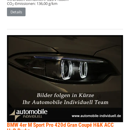
CO
-Emissionen:
136,00 g/km
2
Details
BMW 4er
M Sport Pro 420d Gran Coupé H&K ACC