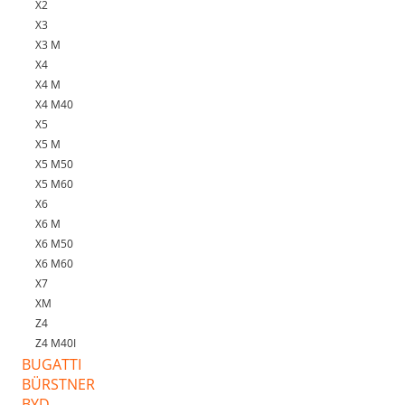
X2
X3
X3 M
X4
X4 M
X4 M40
X5
X5 M
X5 M50
X5 M60
X6
X6 M
X6 M50
X6 M60
X7
XM
Z4
Z4 M40I
BUGATTI
BÜRSTNER
BYD