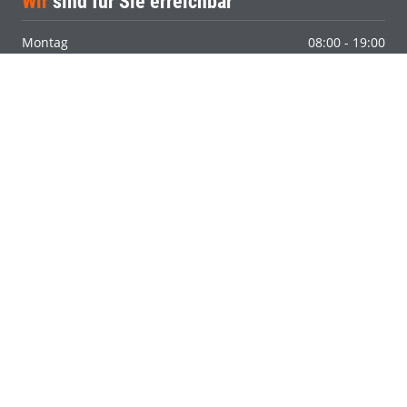
Wir
sind für Sie erreichbar
Montag
08:00 - 19:00
Dienstag
08:00 - 19:00
Mittwoch
08:00 - 19:00
Donnerstag
08:00 - 19:00
Freitag
08:00 - 19:00
Samstag
08:00 - 19:00
Sonntag
Geschlossen
So
erreichen Sie uns
toprate24.de
Eine Marke der guteRate24 GmBH
Halberstädter Str. 89
33106 Paderborn
Telefon 05251 - 2986910
Telefax 05251 - 5068644