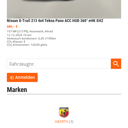
Nissan X-Trail
213 4x4 Tekna Pano ACC HUD 360° eHK SHZ
446,– €
157 kW (213 PS), Automatik, Allrad
12.12.2024
10 km
Verbrauch kombiniert:
6,30 l/100km
CO
-Klasse:
E
2
CO
-Emissionen:
143,00 g/km
2
Fahrzeugnr.
Anmelden
Marken
ABARTH
(3)
Alle
Fahrzeuge