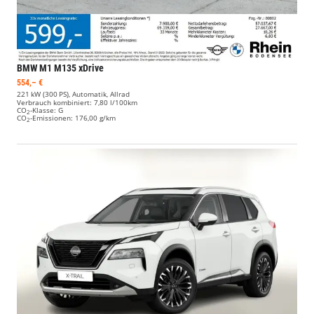
BMW M1
M135 xDrive
554,– €
221 kW (300 PS), Automatik, Allrad
Verbrauch kombiniert:
7,80 l/100km
CO
-Klasse:
G
2
CO
-Emissionen:
176,00 g/km
2