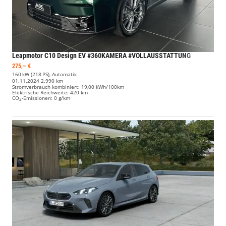
Leapmotor C10
Design EV #360KAMERA #VOLLAUSSTATTUNG
275,– €
160 kW (218 PS), Automatik
01.11.2024
2.990 km
Stromverbrauch kombiniert:
19,00 kWh/100km
Elektrische Reichweite:
420 km
CO
-Emissionen:
0 g/km
2