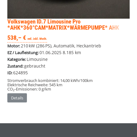
Volkswagen ID.7 Limousine
Pro
*AHK*360°CAM*MATRIX*WÄRMEPUMPE* AHK
538,– €
mtl. inkl. MwSt.
210 kW (286 PS), Automatik, Heckantrieb
Motor:
01.06.2025
8.185 km
EZ / Laufleistung:
Limousine
Kategorie:
gebraucht
Zustand:
624895
ID:
Stromverbrauch kombiniert:
14,00 kWh/100km
Elektrische Reichweite:
545 km
CO
-Emissionen:
0 g/km
2
Details