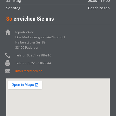
Samstag
08:00 - 19:00
Sonntag
Geschlossen
So
erreichen Sie uns
toprate24.de
Eine Marke der guteRate24 GmBH
Halberstädter Str. 89
33106 Paderborn
Telefon 05251 - 2986910
Telefax 05251 - 5068644
info@toprate24.de