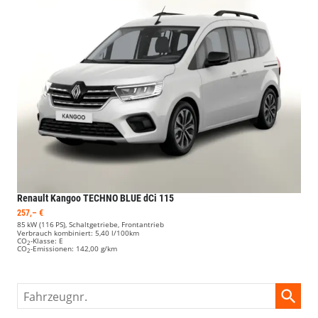
Renault Kangoo
TECHNO BLUE dCi 115
257,– €
85 kW (116 PS), Schaltgetriebe, Frontantrieb
Verbrauch kombiniert:
5,40 l/100km
CO
-Klasse:
E
2
CO
-Emissionen:
142,00 g/km
2
Fahrzeugnr.