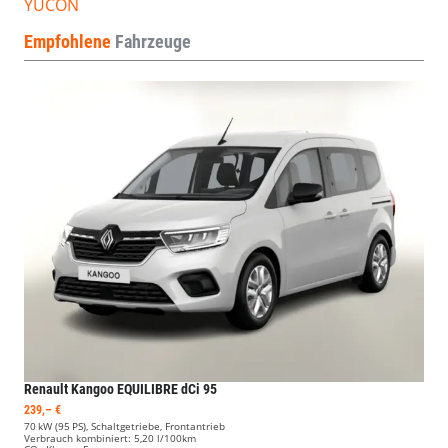
YUCON
Empfohlene
Fahrzeuge
Renault Kangoo
EQUILIBRE dCi 95
239,– €
70 kW (95 PS), Schaltgetriebe, Frontantrieb
Verbrauch kombiniert:
5,20 l/100km