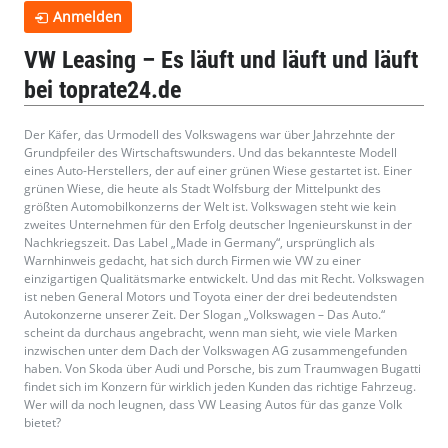
Anmelden
VW Leasing – Es läuft und läuft und läuft
bei toprate24.de
Der Käfer, das Urmodell des Volkswagens war über Jahrzehnte der
Grundpfeiler des Wirtschaftswunders. Und das bekannteste Modell
eines Auto-Herstellers, der auf einer grünen Wiese gestartet ist. Einer
grünen Wiese, die heute als Stadt Wolfsburg der Mittelpunkt des
größten Automobilkonzerns der Welt ist. Volkswagen steht wie kein
zweites Unternehmen für den Erfolg deutscher Ingenieurskunst in der
Nachkriegszeit. Das Label „Made in Germany“, ursprünglich als
Warnhinweis gedacht, hat sich durch Firmen wie VW zu einer
einzigartigen Qualitätsmarke entwickelt. Und das mit Recht. Volkswagen
ist neben General Motors und Toyota einer der drei bedeutendsten
Autokonzerne unserer Zeit. Der Slogan „Volkswagen – Das Auto.“
scheint da durchaus angebracht, wenn man sieht, wie viele Marken
inzwischen unter dem Dach der Volkswagen AG zusammengefunden
haben. Von Skoda über Audi und Porsche, bis zum Traumwagen Bugatti
findet sich im Konzern für wirklich jeden Kunden das richtige Fahrzeug.
Wer will da noch leugnen, dass VW Leasing Autos für das ganze Volk
bietet?