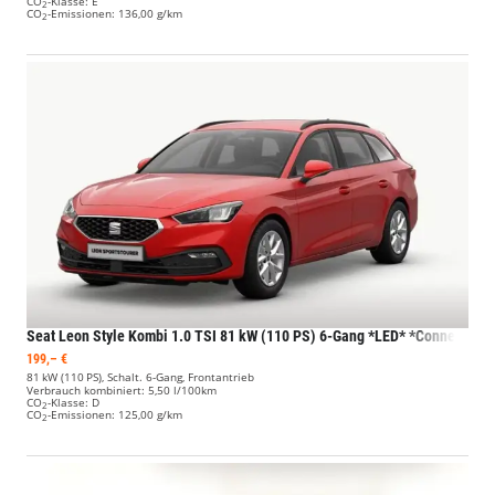
CO
-Klasse:
E
2
CO
-Emissionen:
136,00 g/km
2
Seat Leon
Style Kombi 1.0 TSI 81 kW (110 PS) 6-Gang *LED* *Connect* *LMR*
199,– €
81 kW (110 PS), Schalt. 6-Gang, Frontantrieb
Verbrauch kombiniert:
5,50 l/100km
CO
-Klasse:
D
2
CO
-Emissionen:
125,00 g/km
2