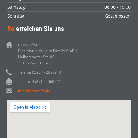
Samstag
08:00 - 19:00
Sonntag
Geschlossen
So
erreichen Sie uns
toprate24.de
Eine Marke der guteRate24 GmBH
Halberstädter Str. 89
33106 Paderborn
Telefon 05251 - 2986910
Telefax 05251 - 5068644
info@toprate24.de