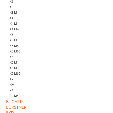
X2
X3
X3 M
X4
X4 M
X4 M40
X5
X5 M
X5 M50
X5 M60
X6
X6 M
X6 M50
X6 M60
X7
XM
Z4
Z4 M40I
BUGATTI
BÜRSTNER
BYD