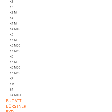
X2
X3
X3 M
X4
X4 M
X4 M40
X5
X5 M
X5 M50
X5 M60
X6
X6 M
X6 M50
X6 M60
X7
XM
Z4
Z4 M40I
BUGATTI
BÜRSTNER
BYD