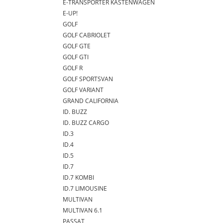
E-TRANSPORTER KASTENWAGEN
E-UP!
GOLF
GOLF CABRIOLET
GOLF GTE
GOLF GTI
GOLF R
GOLF SPORTSVAN
GOLF VARIANT
GRAND CALIFORNIA
ID. BUZZ
ID. BUZZ CARGO
ID.3
ID.4
ID.5
ID.7
ID.7 KOMBI
ID.7 LIMOUSINE
MULTIVAN
MULTIVAN 6.1
PASSAT