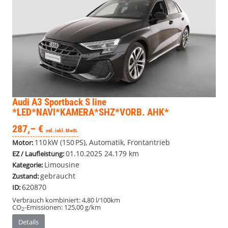
Audi A3 Sportback
S line
*LED*NAVI*KAMERA*SHZ*VORB. AHK*
287,– €
mtl. inkl. MwSt.
110 kW (150 PS), Automatik, Frontantrieb
Motor:
01.10.2025
24.179 km
EZ / Laufleistung:
Limousine
Kategorie:
gebraucht
Zustand:
620870
ID:
Verbrauch kombiniert:
4,80 l/100km
CO
-Emissionen:
125,00 g/km
2
Details