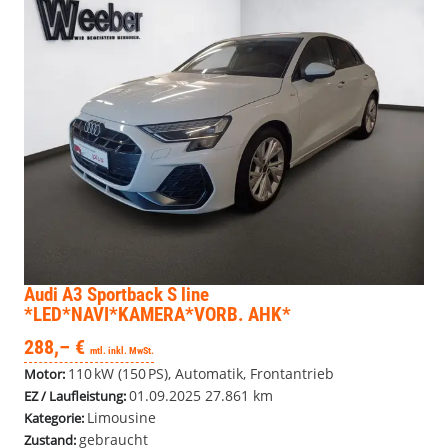
Audi A3 Sportback
S line
*LED*NAVI*KAMERA*VORB. AHK*
288,– €
mtl. inkl. MwSt.
110 kW (150 PS), Automatik, Frontantrieb
Motor:
01.09.2025
27.861 km
EZ / Laufleistung:
Limousine
Kategorie:
gebraucht
Zustand: