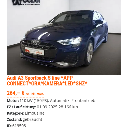
Audi A3 Sportback
S line *APP
CONNECT*GRA*KAMERA*LED*SHZ*
264,– €
mtl. inkl. MwSt.
110 kW (150 PS), Automatik, Frontantrieb
Motor:
01.09.2025
28.166 km
EZ / Laufleistung:
Limousine
Kategorie:
gebraucht
Zustand:
619503
ID: