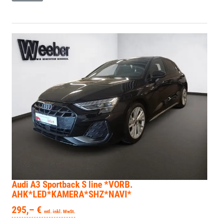
Audi A3 Sportback
S line *VORB.
AHK*LED*KAMERA*SHZ*NAVI*
295,– €
mtl. inkl. MwSt.