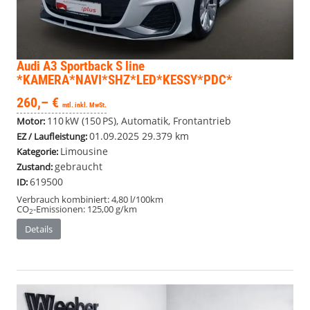
Audi A3 Sportback
S line
*KAMERA*NAVI*SHZ*LED*KESSY*PDC*
260,– €
mtl. inkl. MwSt.
110 kW (150 PS), Automatik, Frontantrieb
Motor:
01.09.2025
29.379 km
EZ / Laufleistung:
Limousine
Kategorie:
gebraucht
Zustand:
619500
ID:
Verbrauch kombiniert:
4,80 l/100km
CO
-Emissionen:
125,00 g/km
2
Details