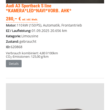
Audi A3 Sportback
S line
*KAMERA*LED*NAVI*VORB. AHK*
280,– €
mtl. inkl. MwSt.
110 kW (150 PS), Automatik, Frontantrieb
Motor:
01.09.2025
20.656 km
EZ / Laufleistung:
Limousine
Kategorie:
gebraucht
Zustand:
620868
ID:
Verbrauch kombiniert:
4,80 l/100km
CO
-Emissionen:
125,00 g/km
2
Details