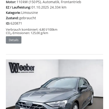
110 kW (150 PS), Automatik, Frontantrieb
Motor:
01.10.2025
24.334 km
EZ / Laufleistung:
Limousine
Kategorie:
gebraucht
Zustand:
620871
ID:
Verbrauch kombiniert:
4,80 l/100km
CO
-Emissionen:
125,00 g/km
2
Details