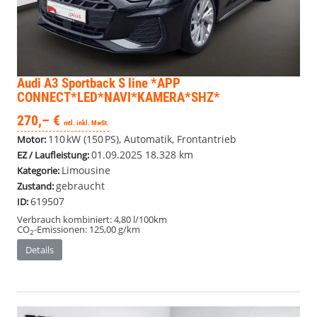
Audi A3 Sportback
S line *APP
CONNECT*LED*NAVI*KAMERA*SHZ*
270,– €
mtl. inkl. MwSt.
110 kW (150 PS), Automatik, Frontantrieb
Motor:
01.09.2025
18.328 km
EZ / Laufleistung:
Limousine
Kategorie:
gebraucht
Zustand:
619507
ID:
Verbrauch kombiniert:
4,80 l/100km
CO
-Emissionen:
125,00 g/km
2
Details