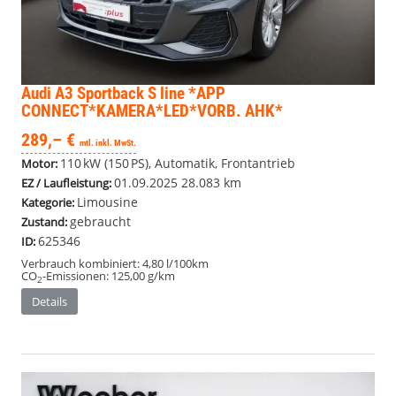
Audi A3 Sportback
S line *APP
CONNECT*KAMERA*LED*VORB. AHK*
289,– €
mtl. inkl. MwSt.
110 kW (150 PS), Automatik, Frontantrieb
Motor:
01.09.2025
28.083 km
EZ / Laufleistung:
Limousine
Kategorie:
gebraucht
Zustand:
625346
ID:
Verbrauch kombiniert:
4,80 l/100km
CO
-Emissionen:
125,00 g/km
2
Details