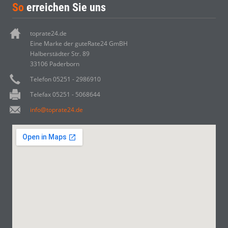
So
erreichen Sie uns
toprate24.de
Eine Marke der guteRate24 GmBH
Halberstädter Str. 89
33106 Paderborn
Telefon 05251 - 2986910
Telefax 05251 - 5068644
info@toprate24.de