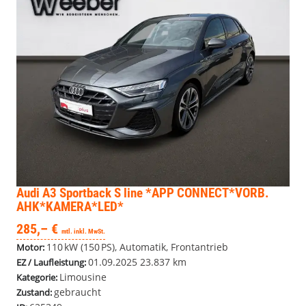
Audi A3 Sportback
S line *APP CONNECT*VORB.
AHK*KAMERA*LED*
285,– €
mtl. inkl. MwSt.
110 kW (150 PS), Automatik, Frontantrieb
Motor:
01.09.2025
23.837 km
EZ / Laufleistung:
Limousine
Kategorie:
gebraucht
Zustand: