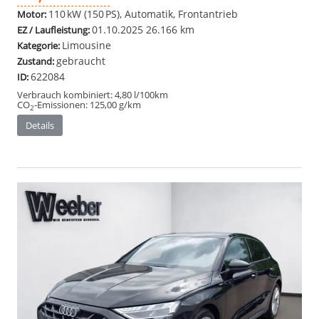
110 kW (150 PS), Automatik, Frontantrieb
Motor:
01.10.2025
26.166 km
EZ / Laufleistung:
Limousine
Kategorie:
gebraucht
Zustand:
622084
ID:
Verbrauch kombiniert:
4,80 l/100km
CO
-Emissionen:
125,00 g/km
2
Details