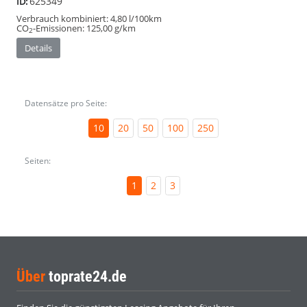
625349
ID:
Verbrauch kombiniert:
4,80 l/100km
CO
-Emissionen:
125,00 g/km
2
Details
Datensätze pro Seite:
10
20
50
100
250
Seiten:
1
2
3
Über
toprate24.de