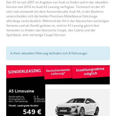
Der A5 ist seit 2007 im Angebot von Audi zu finden und in der aktuellen
Version seit 2016 im Audi A5 Leasing verfügbar. Technisch ist der A5
sehr nah verwandt mit dem Konzernbruder Audi A4, in der Bauform
unterscheiden sich die beiden Premium-Mittelklasse Fahrzeuge
allerdings recht deutlich. Während der A4 in der klassischen viertürigen
Variante und als Kombi gelistet ist, sind im A5 Leasing gleich drei
Varianten zu finden: das klassische Coupe, das Cabrio und der
Sportback, eine viertürige Coupe-Version.
In Ihrer aktuellen Filterung befinden sich
8
Fahrzeuge: