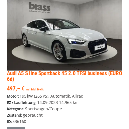
Audi A5
S line Sportback 45 2.0 TFSI business (EURO
6d)
497,– €
mtl. inkl. MwSt.
195 kW (265 PS), Automatik, Allrad
Motor:
14.09.2023
14.965 km
EZ / Laufleistung:
Sportwagen/Coupe
Kategorie:
gebraucht
Zustand:
536160
ID: