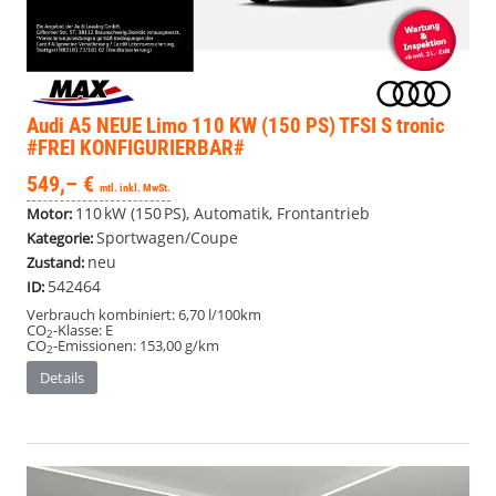
Audi A5
NEUE Limo 110 KW (150 PS) TFSI S tronic
#FREI KONFIGURIERBAR#
549,– €
mtl. inkl. MwSt.
110 kW (150 PS), Automatik, Frontantrieb
Motor:
Sportwagen/Coupe
Kategorie:
neu
Zustand:
542464
ID:
Verbrauch kombiniert:
6,70 l/100km
CO
-Klasse:
E
2
CO
-Emissionen:
153,00 g/km
2
Details