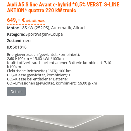
Audi A5
S line Avant e-hybrid *0,5% VERST. S-LINE
AKTION* quattro 220 kW tronic
649,– €
mtl. inkl. MwSt.
185 kW (252 PS), Automatik, Allrad
Motor:
Sportwagen/Coupe
Kategorie:
neu
Zustand:
581818
ID:
Energieverbrauch (gewichtet, kombiniert):
2,60 l/100km + 15,60 kWh/100km
Kraftstoffverbrauch bei entladener Batterie kombiniert:
7,10
l/100km
Elektrische Reichweite (EAER):
100 km
CO
-Klasse (gewichtet, kombiniert):
B
2
CO
-Klasse bei entladener Batterie:
F
2
CO
-Emissionen (gewichtet, kombiniert):
59,00 g/km
2
Details