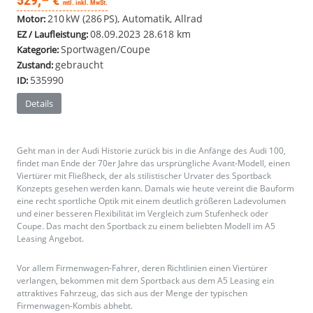
529,– €
mtl. inkl. MwSt.
210 kW (286 PS), Automatik, Allrad
Motor:
08.09.2023
28.618 km
EZ / Laufleistung:
Sportwagen/Coupe
Kategorie:
gebraucht
Zustand:
535990
ID:
Details
Geht man in der Audi Historie zurück bis in die Anfänge des Audi 100,
findet man Ende der 70er Jahre das ursprüngliche Avant-Modell, einen
Viertürer mit Fließheck, der als stilistischer Urvater des Sportback
Konzepts gesehen werden kann. Damals wie heute vereint die Bauform
eine recht sportliche Optik mit einem deutlich größeren Ladevolumen
und einer besseren Flexibilität im Vergleich zum Stufenheck oder
Coupe. Das macht den Sportback zu einem beliebten Modell im A5
Leasing Angebot.
Vor allem Firmenwagen-Fahrer, deren Richtlinien einen Viertürer
verlangen, bekommen mit dem Sportback aus dem A5 Leasing ein
attraktives Fahrzeug, das sich aus der Menge der typischen
Firmenwagen-Kombis abhebt.