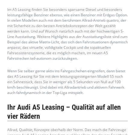
Im A5 Leasing finden Sie besonders sparsame Diesel und besonders
leistungsfähige Benziner ebenso, wie einen Benziner mit Erdgas Option.
In vielen Modellen auch mit dem berühmten Allrad-Antrieb quattro, der
mit Sicherheit zu den besten Antriebskonzepten der Welt gezählt
werden kann. Und auf Wunsch natürlich auch mit der hochwertigen S-
Line Ausstattung. Weitere Highlights aus der Ausstattungsliste sind zum
Beispiel das aktive Matrix-Licht, das sich den Fahrsituationen dynamisch
anpasst, das virtuelle, volldigitale Cockpit und die topaktuellen
Fahrassistenzsysteme, die es möglich machen, im neuen A5
Fahrstrecken teil-autonom zurückzulegen.
Wenn Sie selber gerne aktiv ins Fahrgeschehen eingreifen, dann bietet
das A5 Leasing für Sie mit dem leistungsgesteigerten Modell S5 noch
ein Sahnestück, dass Sie in weniger als 5 Sekunden von Null auf 100
km/h beschleunigt. Und dabei mit Allradantrieb und aktivem Fahrwerk
auch fahrdynamisch in der Top-Liga mitspielt.
Ihr Audi A5 Leasing – Qualität auf allen
vier Rädern
Allrad, Qualität, Konzepte oberhalb der Norm. Das mach die Fahrzeuge