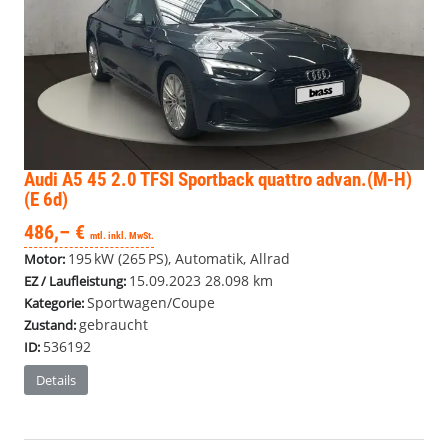
Audi A5
45 2.0 TFSI Sportback quattro advan.(M-H)
(E 6d)
486,– €
mtl. inkl. MwSt.
195 kW (265 PS), Automatik, Allrad
Motor:
15.09.2023
28.098 km
EZ / Laufleistung:
Sportwagen/Coupe
Kategorie:
gebraucht
Zustand:
536192
ID:
Details