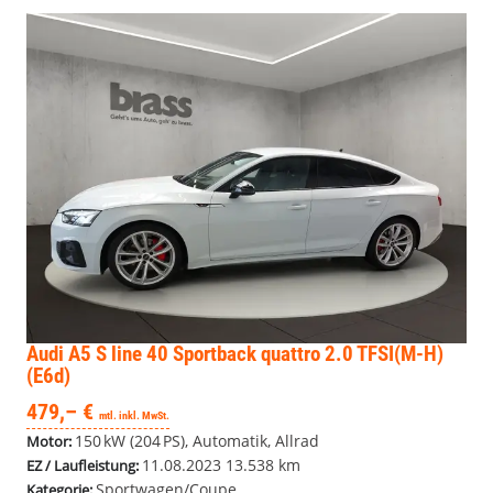
Audi A5
S line 40 Sportback quattro 2.0 TFSI(M-H)
(E6d)
479,– €
mtl. inkl. MwSt.
150 kW (204 PS), Automatik, Allrad
Motor:
11.08.2023
13.538 km
EZ / Laufleistung:
Sportwagen/Coupe
Kategorie: