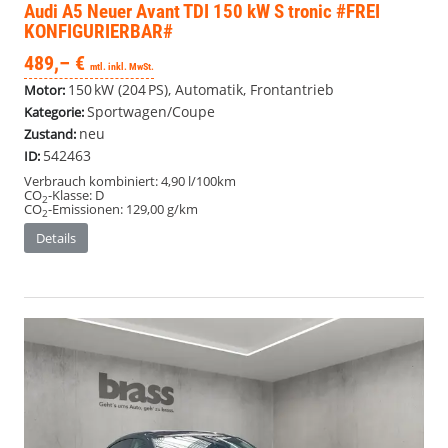
Audi A5
Neuer Avant TDI 150 kW S tronic #FREI
KONFIGURIERBAR#
489,– €
mtl. inkl. MwSt.
150 kW (204 PS), Automatik, Frontantrieb
Motor:
Sportwagen/Coupe
Kategorie:
neu
Zustand:
542463
ID:
Verbrauch kombiniert:
4,90 l/100km
CO
-Klasse:
D
2
CO
-Emissionen:
129,00 g/km
2
Details