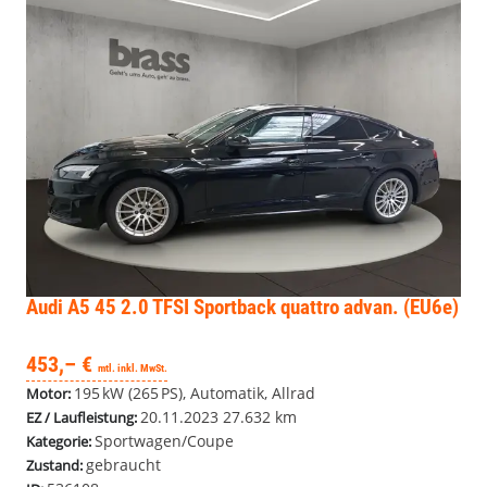
Audi A5
45 2.0 TFSI Sportback quattro advan. (EU6e)
453,– €
mtl. inkl. MwSt.
195 kW (265 PS), Automatik, Allrad
Motor:
20.11.2023
27.632 km
EZ / Laufleistung:
Sportwagen/Coupe
Kategorie:
gebraucht
Zustand: