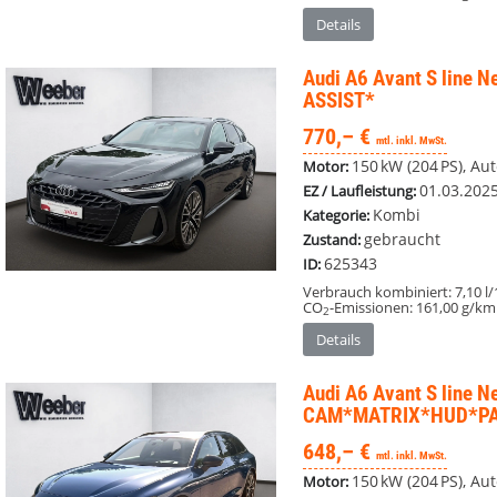
Details
Audi A6 Avant
S line 
ASSIST*
770,– €
mtl. inkl. MwSt.
150 kW (204 PS), Au
Motor:
01.03.202
EZ / Laufleistung:
Kombi
Kategorie:
gebraucht
Zustand:
625343
ID:
Verbrauch kombiniert:
7,10 l
CO
-Emissionen:
161,00 g/km
2
Details
Audi A6 Avant
S line N
CAM*MATRIX*HUD*P
648,– €
mtl. inkl. MwSt.
150 kW (204 PS), Au
Motor: