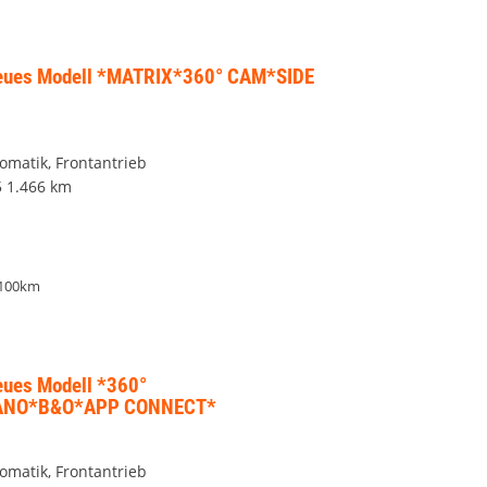
Neues Modell *MATRIX*360° CAM*SIDE
tomatik, Frontantrieb
5
1.466 km
/100km
eues Modell *360°
ANO*B&O*APP CONNECT*
tomatik, Frontantrieb