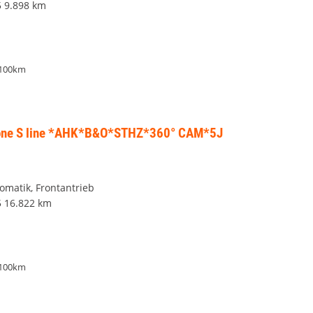
5
9.898 km
/100km
 one S line *AHK*B&O*STHZ*360° CAM*5J
tomatik, Frontantrieb
5
16.822 km
/100km