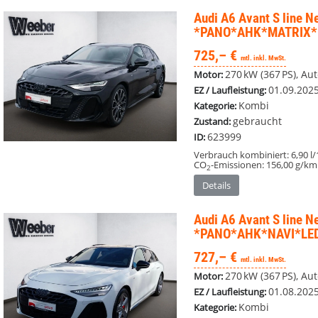
Audi A6 Avant
S line N
*PANO*AHK*MATRIX*
725,– €
mtl. inkl. MwSt.
270 kW (367 PS), Aut
Motor:
01.09.202
EZ / Laufleistung:
Kombi
Kategorie:
gebraucht
Zustand:
623999
ID:
Verbrauch kombiniert:
6,90 l
CO
-Emissionen:
156,00 g/km
2
Details
Audi A6 Avant
S line N
*PANO*AHK*NAVI*LE
727,– €
mtl. inkl. MwSt.
270 kW (367 PS), Aut
Motor:
01.08.202
EZ / Laufleistung:
Kombi
Kategorie: