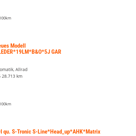
/100km
eues Modell
LEDER*19LM*B&O*5J GAR
omatik, Allrad
5
28.713 km
/100km
TDI qu. S-Tronic S-Line*Head_up*AHK*Matrix