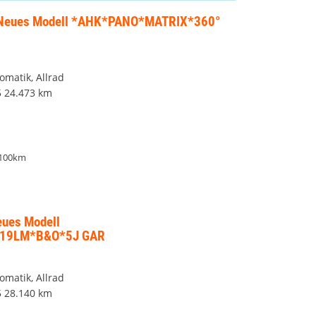
 Neues Modell *AHK*PANO*MATRIX*360°
omatik, Allrad
5
24.473 km
/100km
eues Modell
19LM*B&O*5J GAR
omatik, Allrad
5
28.140 km