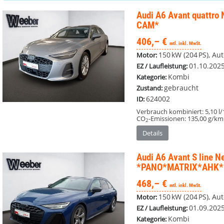
Audi A6 Avant
quattro
CAM*
406,– €
mtl. inkl. MwSt.
150 kW (204 PS), Aut
Motor:
01.10.202
EZ / Laufleistung:
Kombi
Kategorie:
gebraucht
Zustand:
624002
ID:
Verbrauch kombiniert:
5,10 l
CO
-Emissionen:
135,00 g/km
2
Details
Audi A6 Avant
S line N
*PANO*MATRIX*AHK*
468,– €
mtl. inkl. MwSt.
150 kW (204 PS), Aut
Motor:
01.09.202
EZ / Laufleistung:
Kombi
Kategorie: