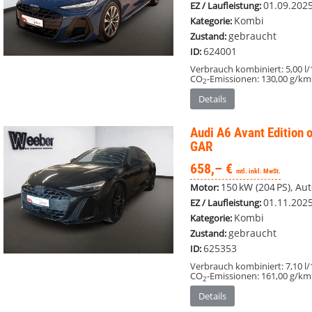
01.09.202
EZ / Laufleistung:
Kombi
Kategorie:
gebraucht
Zustand:
624001
ID:
Verbrauch kombiniert:
5,00 l
CO
-Emissionen:
130,00 g/km
2
Details
Audi A6 Avant
Edition
GAR
658,– €
mtl. inkl. MwSt.
150 kW (204 PS), Au
Motor:
01.11.202
EZ / Laufleistung:
Kombi
Kategorie:
gebraucht
Zustand:
625353
ID:
Verbrauch kombiniert:
7,10 l
CO
-Emissionen:
161,00 g/km
2
Details