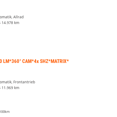
omatik, Allrad
5
14.978 km
0 LM*360° CAM*4x SHZ*MATRIX*
tomatik, Frontantrieb
5
11.969 km
/100km