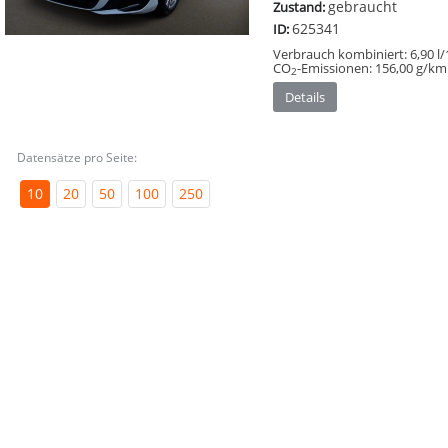
gebraucht
Zustand:
625341
ID:
Verbrauch kombiniert:
6,90 l
CO
-Emissionen:
156,00 g/km
2
Details
Datensätze pro Seite:
10
20
50
100
250