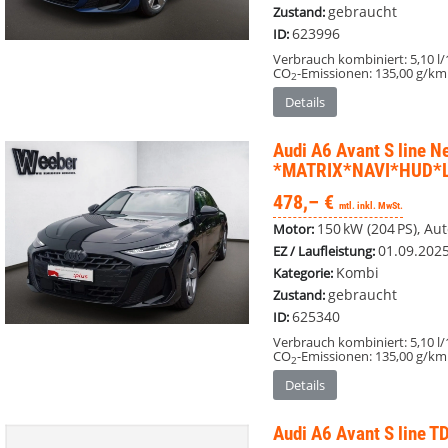
gebraucht
Zustand:
623996
ID:
Verbrauch kombiniert:
5,10 l
CO
-Emissionen:
135,00 g/km
2
Details
Audi A6 Avant
S line N
*MATRIX*NAVI*HUD*
478,– €
mtl. inkl. MwSt.
150 kW (204 PS), Aut
Motor:
01.09.202
EZ / Laufleistung:
Kombi
Kategorie:
gebraucht
Zustand:
625340
ID:
Verbrauch kombiniert:
5,10 l
CO
-Emissionen:
135,00 g/km
2
Details
Audi A6 Avant
S line 