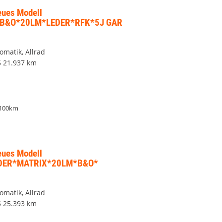
eues Modell
B&O*20LM*LEDER*RFK*5J GAR
omatik, Allrad
5
21.937 km
/100km
eues Modell
DER*MATRIX*20LM*B&O*
omatik, Allrad
5
25.393 km