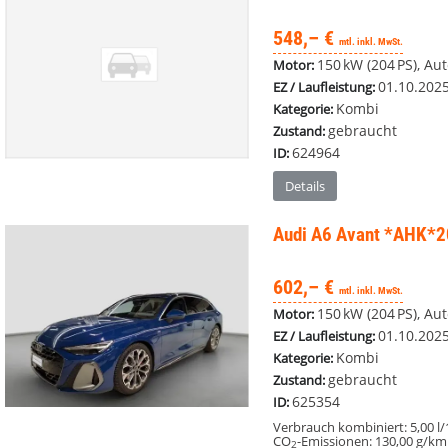
548,– €
mtl. inkl. MwSt.
150 kW (204 PS), Aut
Motor:
01.10.202
EZ / Laufleistung:
Kombi
Kategorie:
gebraucht
Zustand:
624964
ID:
Details
Audi A6 Avant
*AHK*2
602,– €
mtl. inkl. MwSt.
150 kW (204 PS), Au
Motor:
01.10.202
EZ / Laufleistung:
Kombi
Kategorie:
gebraucht
Zustand:
625354
ID:
Verbrauch kombiniert:
5,00 l
CO
-Emissionen:
130,00 g/km
2