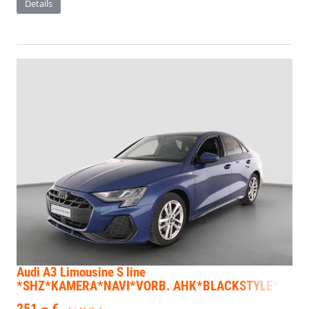
Details
Audi A3 Limousine
S line
*SHZ*KAMERA*NAVI*VORB. AHK*BLACKSTYLE*
251,– €