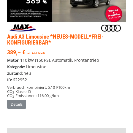
Audi A3 Limousine
*NEUES-MODELL*FREI-
KONFIGURIERBAR*
389,– €
mtl. inkl. MwSt.
110 kW (150 PS), Automatik, Frontantrieb
Motor:
Limousine
Kategorie:
neu
Zustand:
622952
ID:
Verbrauch kombiniert:
5,10 l/100km
CO
-Klasse:
D
2
CO
-Emissionen:
116,00 g/km
2
Details