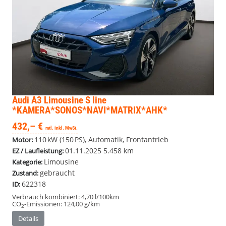
Audi A3 Limousine
S line
*KAMERA*SONOS*NAVI*MATRIX*AHK*
432,– €
mtl. inkl. MwSt.
110 kW (150 PS), Automatik, Frontantrieb
Motor:
01.11.2025
5.458 km
EZ / Laufleistung:
Limousine
Kategorie:
gebraucht
Zustand:
622318
ID:
Verbrauch kombiniert:
4,70 l/100km
CO
-Emissionen:
124,00 g/km
2
Details