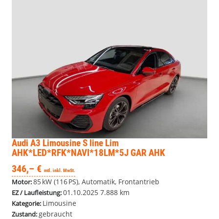
Audi A3 Limousine
S line Lim
AHK*LED*RFK*NAVI*18LM*5J GAR AHK
346,– €
mtl. inkl. MwSt.
85 kW (116 PS), Automatik, Frontantrieb
Motor:
01.10.2025
7.888 km
EZ / Laufleistung:
Limousine
Kategorie:
gebraucht
Zustand: