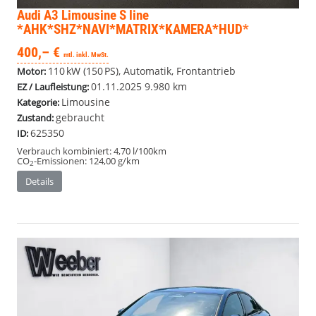
Audi A3 Limousine
S line
*AHK*SHZ*NAVI*MATRIX*KAMERA*HUD*
400,– €
mtl. inkl. MwSt.
110 kW (150 PS), Automatik, Frontantrieb
Motor:
01.11.2025
9.980 km
EZ / Laufleistung:
Limousine
Kategorie:
gebraucht
Zustand:
625350
ID:
Verbrauch kombiniert:
4,70 l/100km
CO
-Emissionen:
124,00 g/km
2
Details