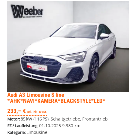
Audi A3 Limousine
S line
*AHK*NAVI*KAMERA*BLACKSTYLE*LED*
233,– €
mtl. inkl. MwSt.
85 kW (116 PS), Schaltgetriebe, Frontantrieb
Motor:
01.10.2025
9.980 km
EZ / Laufleistung:
Limousine
Kategorie: