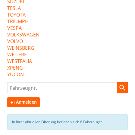
SUZUKI
TESLA
TOYOTA
TRIUMPH
VESPA
VOLKSWAGEN
VOLVO
WEINSBERG
WEITERE
WESTFALIA
XPENG
YUCON
Fahrzeugnr.
Anmelden
In Ihrer aktuellen Filterung befinden sich
8
Fahrzeuge: