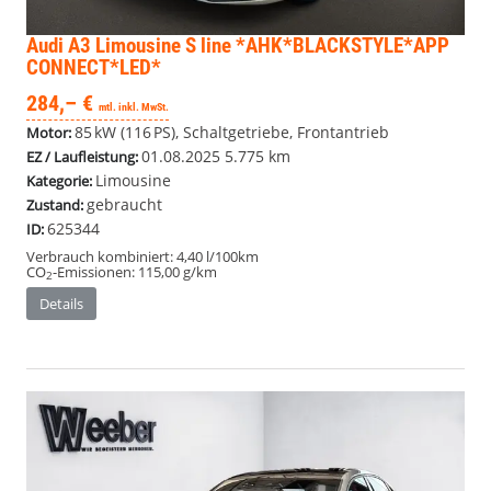
Audi A3 Limousine
S line *AHK*BLACKSTYLE*APP
CONNECT*LED*
284,– €
mtl. inkl. MwSt.
85 kW (116 PS), Schaltgetriebe, Frontantrieb
Motor:
01.08.2025
5.775 km
EZ / Laufleistung:
Limousine
Kategorie:
gebraucht
Zustand:
625344
ID:
Verbrauch kombiniert:
4,40 l/100km
CO
-Emissionen:
115,00 g/km
2
Details