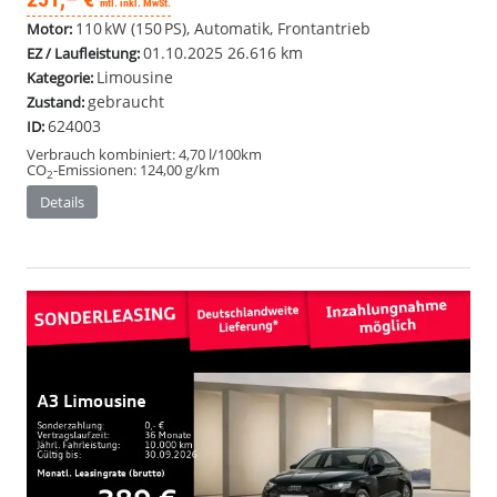
mtl. inkl. MwSt.
110 kW (150 PS), Automatik, Frontantrieb
Motor:
01.10.2025
26.616 km
EZ / Laufleistung:
Limousine
Kategorie:
gebraucht
Zustand:
624003
ID:
Verbrauch kombiniert:
4,70 l/100km
CO
-Emissionen:
124,00 g/km
2
Details