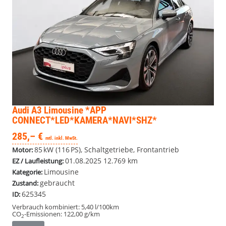
Audi A3 Limousine
*APP
CONNECT*LED*KAMERA*NAVI*SHZ*
285,– €
mtl. inkl. MwSt.
85 kW (116 PS), Schaltgetriebe, Frontantrieb
Motor:
01.08.2025
12.769 km
EZ / Laufleistung:
Limousine
Kategorie:
gebraucht
Zustand:
625345
ID:
Verbrauch kombiniert:
5,40 l/100km
CO
-Emissionen:
122,00 g/km
2