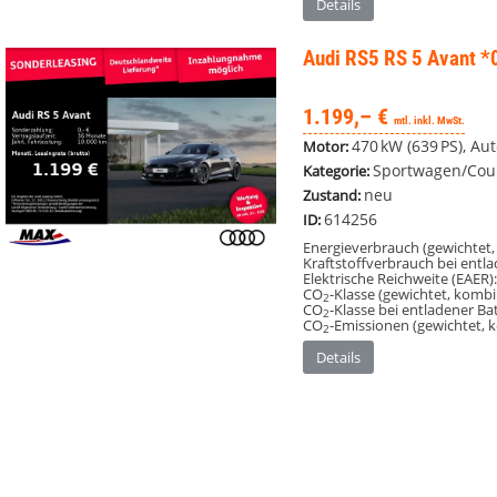
Details
Audi RS5
RS 5 Avant 
1.199,– €
mtl. inkl. MwSt.
470 kW (639 PS), Aut
Motor:
Sportwagen/Co
Kategorie:
neu
Zustand:
614256
ID:
Energieverbrauch (gewichtet,
Kraftstoffverbrauch bei entl
Elektrische Reichweite (EAER)
CO
-Klasse (gewichtet, kombin
2
CO
-Klasse bei entladener Bat
2
CO
-Emissionen (gewichtet, 
2
Details