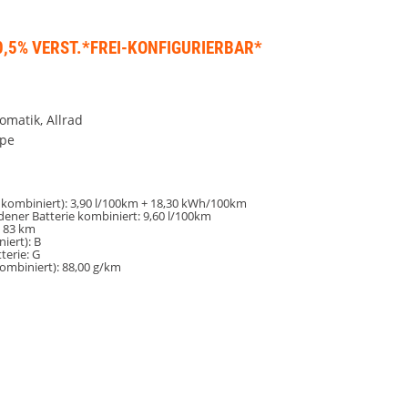
*0,5% VERST.*FREI-KONFIGURIERBAR*
omatik, Allrad
upe
 kombiniert):
3,90 l/100km + 18,30 kWh/100km
adener Batterie kombiniert:
9,60 l/100km
:
83 km
iert):
B
terie:
G
kombiniert):
88,00 g/km