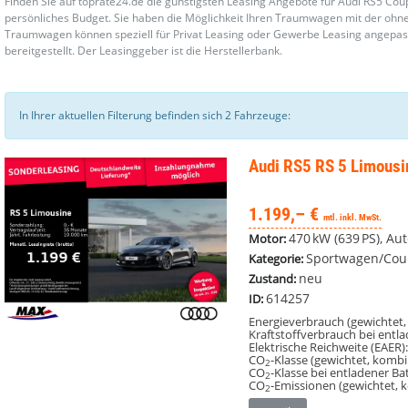
Finden Sie auf toprate24.de die günstigsten Leasing Angebote für Audi RS5 Co
persönliches Budget. Sie haben die Möglichkeit Ihren Traumwagen mit der ohne
Traumwagen können speziell für Privat Leasing oder Gewerbe Leasing angepa
bereitgestellt. Der Leasinggeber ist die Herstellerbank.
In Ihrer aktuellen Filterung befinden sich
2
Fahrzeuge:
Audi RS5
RS 5 Limous
1.199,– €
mtl. inkl. MwSt.
470 kW (639 PS), Aut
Motor:
Sportwagen/Co
Kategorie:
neu
Zustand:
614257
ID:
Energieverbrauch (gewichtet,
Kraftstoffverbrauch bei entl
Elektrische Reichweite (EAER)
CO
-Klasse (gewichtet, kombin
2
CO
-Klasse bei entladener Bat
2
CO
-Emissionen (gewichtet, 
2