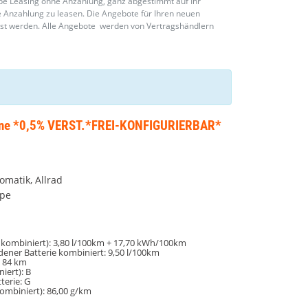
upé Leasing ohne Anzahlung, ganz abgestimmt auf Ihr
 Anzahlung zu leasen. Die Angebote für Ihren neuen
sst werden. Alle Angebote werden von Vertragshändlern
ine *0,5% VERST.*FREI-KONFIGURIERBAR*
omatik, Allrad
upe
 kombiniert):
3,80 l/100km + 17,70 kWh/100km
adener Batterie kombiniert:
9,50 l/100km
:
84 km
iert):
B
terie:
G
kombiniert):
86,00 g/km