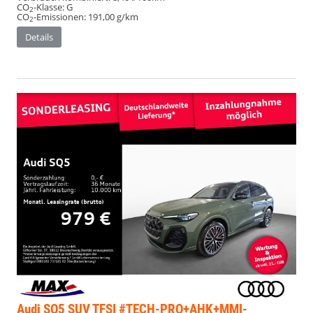
CO
-Klasse:
G
2
CO
-Emissionen:
191,00 g/km
2
Details
Audi SQ5
SUV TFSI #TECH-PRO+AHK+MMI-