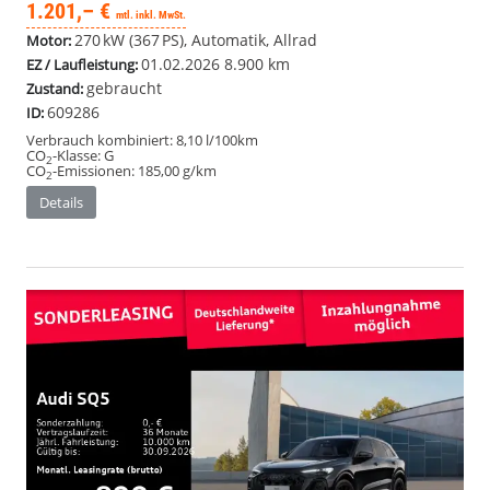
1.201,– €
mtl. inkl. MwSt.
270 kW (367 PS), Automatik, Allrad
Motor:
01.02.2026
8.900 km
EZ / Laufleistung:
gebraucht
Zustand:
609286
ID:
Verbrauch kombiniert:
8,10 l/100km
CO
-Klasse:
G
2
CO
-Emissionen:
185,00 g/km
2
Details