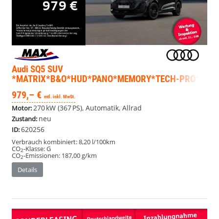
Audi SQ5
SUV
*MATRIX*B&O*HUD*PANO*MEMORY*TECH-PRO*
979,– €
mtl. inkl. MwSt.
270 kW (367 PS), Automatik, Allrad
Motor:
neu
Zustand:
620256
ID:
Verbrauch kombiniert:
8,20 l/100km
CO
-Klasse:
G
2
CO
-Emissionen:
187,00 g/km
2
Details