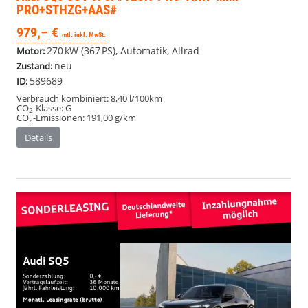
PRO+STHZG+AAS#
979,– €
mtl. inkl. MwSt.
270 kW (367 PS), Automatik, Allrad
Motor:
neu
Zustand:
589689
ID:
Verbrauch kombiniert:
8,40 l/100km
CO
-Klasse:
G
2
CO
-Emissionen:
191,00 g/km
2
Details