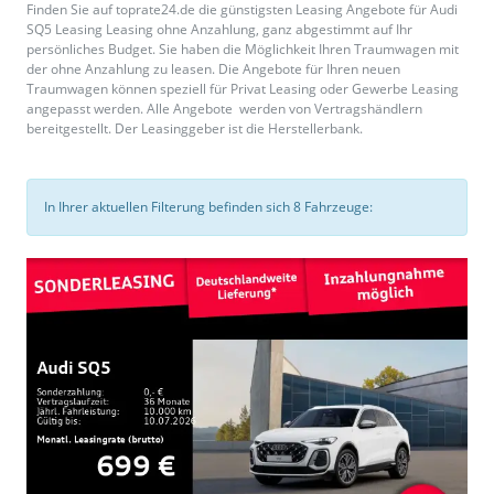
Finden Sie auf toprate24.de die günstigsten Leasing Angebote für Audi
SQ5 Leasing Leasing ohne Anzahlung, ganz abgestimmt auf Ihr
persönliches Budget. Sie haben die Möglichkeit Ihren Traumwagen mit
der ohne Anzahlung zu leasen. Die Angebote für Ihren neuen
Traumwagen können speziell für Privat Leasing oder Gewerbe Leasing
angepasst werden. Alle Angebote werden von Vertragshändlern
bereitgestellt. Der Leasinggeber ist die Herstellerbank.
In Ihrer aktuellen Filterung befinden sich
8
Fahrzeuge: