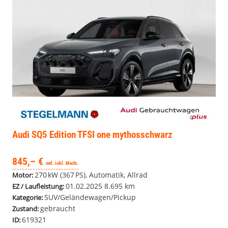
Audi SQ5
Edition TFSI one mythosschwarz
845,– €
mtl. inkl. MwSt.
270 kW (367 PS), Automatik, Allrad
Motor:
01.02.2025
8.695 km
EZ / Laufleistung:
SUV/Geländewagen/Pickup
Kategorie:
gebraucht
Zustand:
619321
ID: