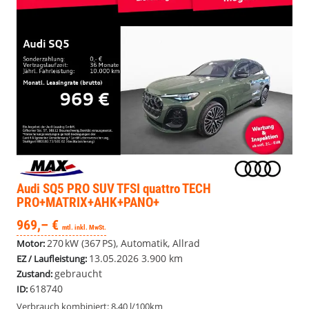
Audi SQ5
PRO SUV TFSI quattro TECH
PRO+MATRIX+AHK+PANO+
969,– €
mtl. inkl. MwSt.
270 kW (367 PS), Automatik, Allrad
Motor:
13.05.2026
3.900 km
EZ / Laufleistung:
gebraucht
Zustand:
618740
ID:
Verbrauch kombiniert:
8,40 l/100km