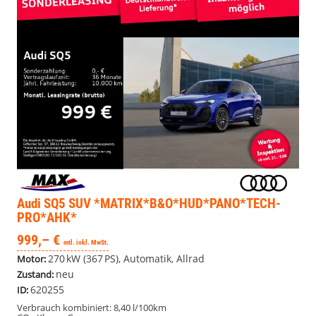
Audi SQ5
SUV *MATRIX*B&O*HUD*PANO*TECH-
PRO*AHK*
999,– €
mtl. inkl. MwSt.
270 kW (367 PS), Automatik, Allrad
Motor:
neu
Zustand:
620255
ID:
Verbrauch kombiniert:
8,40 l/100km