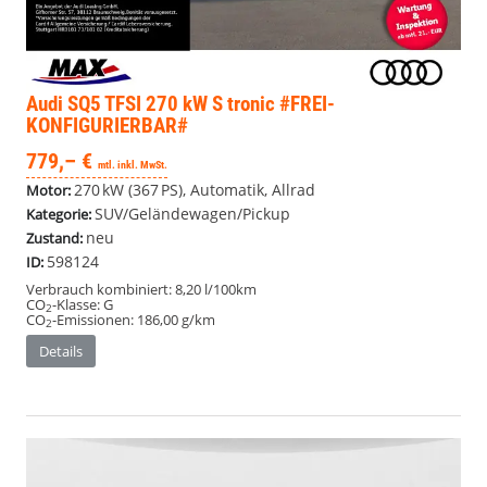
Audi SQ5
TFSI 270 kW S tronic #FREI-
KONFIGURIERBAR#
779,– €
mtl. inkl. MwSt.
270 kW (367 PS), Automatik, Allrad
Motor:
SUV/Geländewagen/Pickup
Kategorie:
neu
Zustand:
598124
ID:
Verbrauch kombiniert:
8,20 l/100km
CO
-Klasse:
G
2
CO
-Emissionen:
186,00 g/km
2
Details