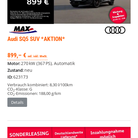
Audi SQ5
SUV *AKTION*
899,– €
mtl. inkl. MwSt.
270 kW (367 PS), Automatik
Motor:
neu
Zustand:
623173
ID:
Verbrauch kombiniert:
8,30 l/100km
CO
-Klasse:
G
2
CO
-Emissionen:
188,00 g/km
2
Details