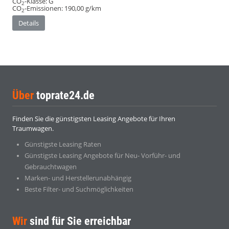
CO
-Klasse:
G
2
CO
-Emissionen:
190,00 g/km
2
Details
Über
toprate24.de
Finden Sie die günstigsten Leasing Angebote für Ihren
Traumwagen.
Günstigste Leasing Raten
Günstigste Leasing Angebote für Neu- Vorführ- und
Gebrauchtwagen
Marken- und Herstellerunabhängig
Beste Filter- und Suchmöglichkeiten
Wir
sind für Sie erreichbar