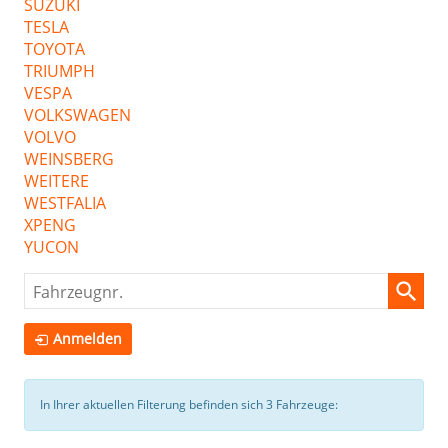
SUZUKI
TESLA
TOYOTA
TRIUMPH
VESPA
VOLKSWAGEN
VOLVO
WEINSBERG
WEITERE
WESTFALIA
XPENG
YUCON
Fahrzeugnr.
Anmelden
In Ihrer aktuellen Filterung befinden sich
3
Fahrzeuge: