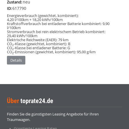
neu
Zustand:
617790
ID:
Energieverbrauch (gewichtet, kombiniert):
4,20 l/100km + 18,20 kWh/100km
Kraftstoffverbrauch bei entladener Batterie kombiniert:
9,90
l/100km
Stromverbrauch bei rein elektrischem Betrieb kombiniert:
29,40 kWh/100km
Elektrische Reichweite (EAER):
79 km
CO
-Klasse (gewichtet, kombiniert):
B
2
CO
-Klasse bei entladener Batterie:
G
2
CO
-Emissionen (gewichtet, kombiniert):
95,00 g/km
2
Details
Über
toprate24.de
Finden Sie die günstigsten Leasing Angebote für Ihren
Traumwagen.
Günstigste Leasing Raten