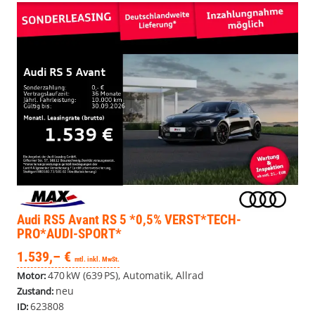
Audi RS5 Avant
RS 5 *0,5% VERST*TECH-
PRO*AUDI-SPORT*
1.539,– €
mtl. inkl. MwSt.
470 kW (639 PS), Automatik, Allrad
Motor:
neu
Zustand:
623808
ID: