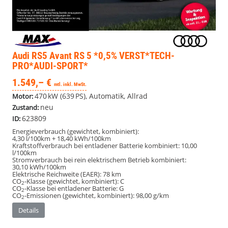
Audi RS5 Avant
RS 5 *0,5% VERST*TECH-
PRO*AUDI-SPORT*
1.549,– €
mtl. inkl. MwSt.
470 kW (639 PS), Automatik, Allrad
Motor:
neu
Zustand:
623809
ID:
Energieverbrauch (gewichtet, kombiniert):
4,30 l/100km + 18,40 kWh/100km
Kraftstoffverbrauch bei entladener Batterie kombiniert:
10,00
l/100km
Stromverbrauch bei rein elektrischem Betrieb kombiniert:
30,10 kWh/100km
Elektrische Reichweite (EAER):
78 km
CO
-Klasse (gewichtet, kombiniert):
C
2
CO
-Klasse bei entladener Batterie:
G
2
CO
-Emissionen (gewichtet, kombiniert):
98,00 g/km
2
Details