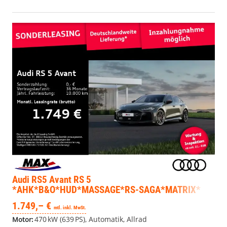
Audi RS5 Avant
RS 5
*AHK*B&O*HUD*MASSAGE*RS-SAGA*MATRIX*
1.749,– €
mtl. inkl. MwSt.
470 kW (639 PS), Automatik, Allrad
Motor: