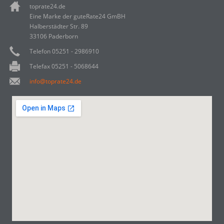
toprate24.de
Eine Marke der guteRate24 GmBH
Halberstädter Str. 89
33106 Paderborn
Telefon 05251 - 2986910
Telefax 05251 - 5068644
info@toprate24.de