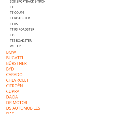
SQ8 SPORTBACK E-TRON
TT
TT COUPÉ
TT ROADSTER
TT RS
TT RS ROADSTER
TTS
TTS ROADSTER
WEITERE
BMW
BUGATTI
BÜRSTNER
BYD
CARADO
CHEVROLET
CITROËN
CUPRA
DACIA
DR MOTOR
DS AUTOMOBILES
FIAT