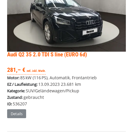
Audi Q2
35 2.0 TDI S line (EURO 6d)
281,– €
mtl. inkl. MwSt.
85 kW (116 PS), Automatik, Frontantrieb
Motor:
13.09.2023
23.681 km
EZ / Laufleistung:
SUV/Geländewagen/Pickup
Kategorie:
gebraucht
Zustand:
536207
ID:
Details