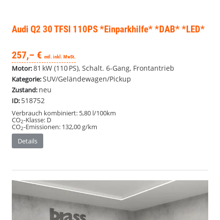
Audi Q2
30 TFSI 110PS *Einparkhilfe* *DAB* *LED*
257,– €
mtl. inkl. MwSt.
81 kW (110 PS), Schalt. 6-Gang, Frontantrieb
Motor:
SUV/Geländewagen/Pickup
Kategorie:
neu
Zustand:
518752
ID:
Verbrauch kombiniert:
5,80 l/100km
CO
-Klasse:
D
2
CO
-Emissionen:
132,00 g/km
2
Details