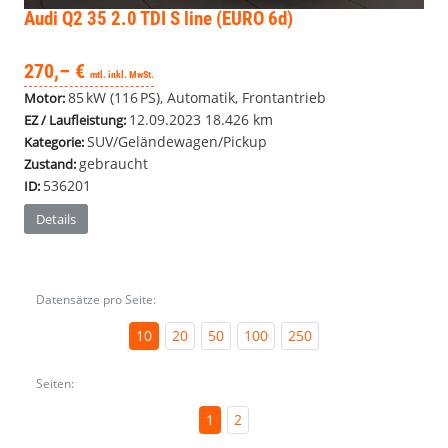
Audi Q2
35 2.0 TDI S line (EURO 6d)
270,– €
mtl. inkl. MwSt.
85 kW (116 PS), Automatik, Frontantrieb
Motor:
12.09.2023
18.426 km
EZ / Laufleistung:
SUV/Geländewagen/Pickup
Kategorie:
gebraucht
Zustand:
536201
ID:
Details
Datensätze pro Seite:
10
20
50
100
250
Seiten:
1
2