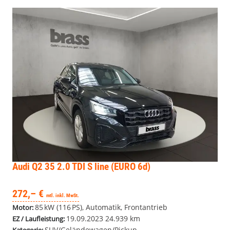
Audi Q2
35 2.0 TDI S line (EURO 6d)
272,– €
mtl. inkl. MwSt.
85 kW (116 PS), Automatik, Frontantrieb
Motor:
19.09.2023
24.939 km
EZ / Laufleistung:
SUV/Geländewagen/Pickup