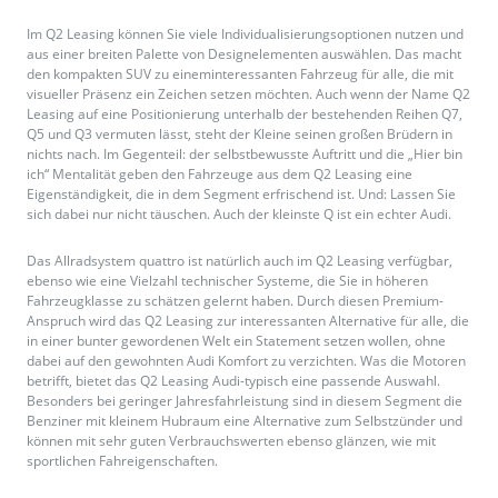
Im Q2 Leasing können Sie viele Individualisierungsoptionen nutzen und
aus einer breiten Palette von Designelementen auswählen. Das macht
den kompakten SUV zu eineminteressanten Fahrzeug für alle, die mit
visueller Präsenz ein Zeichen setzen möchten. Auch wenn der Name Q2
Leasing auf eine Positionierung unterhalb der bestehenden Reihen Q7,
Q5 und Q3 vermuten lässt, steht der Kleine seinen großen Brüdern in
nichts nach. Im Gegenteil: der selbstbewusste Auftritt und die „Hier bin
ich“ Mentalität geben den Fahrzeuge aus dem Q2 Leasing eine
Eigenständigkeit, die in dem Segment erfrischend ist. Und: Lassen Sie
sich dabei nur nicht täuschen. Auch der kleinste Q ist ein echter Audi.
Das Allradsystem quattro ist natürlich auch im Q2 Leasing verfügbar,
ebenso wie eine Vielzahl technischer Systeme, die Sie in höheren
Fahrzeugklasse zu schätzen gelernt haben. Durch diesen Premium-
Anspruch wird das Q2 Leasing zur interessanten Alternative für alle, die
in einer bunter gewordenen Welt ein Statement setzen wollen, ohne
dabei auf den gewohnten Audi Komfort zu verzichten. Was die Motoren
betrifft, bietet das Q2 Leasing Audi-typisch eine passende Auswahl.
Besonders bei geringer Jahresfahrleistung sind in diesem Segment die
Benziner mit kleinem Hubraum eine Alternative zum Selbstzünder und
können mit sehr guten Verbrauchswerten ebenso glänzen, wie mit
sportlichen Fahreigenschaften.