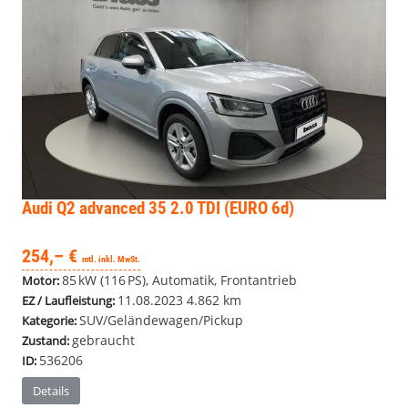
Audi Q2
advanced 35 2.0 TDI (EURO 6d)
254,– €
mtl. inkl. MwSt.
85 kW (116 PS), Automatik, Frontantrieb
Motor:
11.08.2023
4.862 km
EZ / Laufleistung:
SUV/Geländewagen/Pickup
Kategorie:
gebraucht
Zustand:
536206
ID:
Details