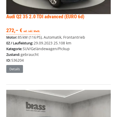
Audi Q2
35 2.0 TDI advanced (EURO 6d)
272,– €
mtl. inkl. MwSt.
85 kW (116 PS), Automatik, Frontantrieb
Motor:
29.09.2023
25.108 km
EZ / Laufleistung:
SUV/Geländewagen/Pickup
Kategorie:
gebraucht
Zustand:
536204
ID:
Details