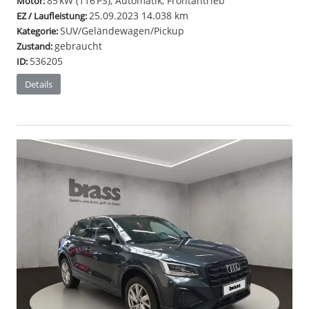
85 kW (116 PS), Automatik, Frontantrieb
Motor:
25.09.2023
14.038 km
EZ / Laufleistung:
SUV/Geländewagen/Pickup
Kategorie:
gebraucht
Zustand:
536205
ID:
Details