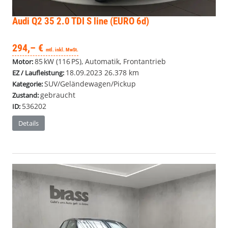
Audi Q2
35 2.0 TDI S line (EURO 6d)
294,– €
mtl. inkl. MwSt.
85 kW (116 PS), Automatik, Frontantrieb
Motor:
18.09.2023
26.378 km
EZ / Laufleistung:
SUV/Geländewagen/Pickup
Kategorie:
gebraucht
Zustand:
536202
ID:
Details