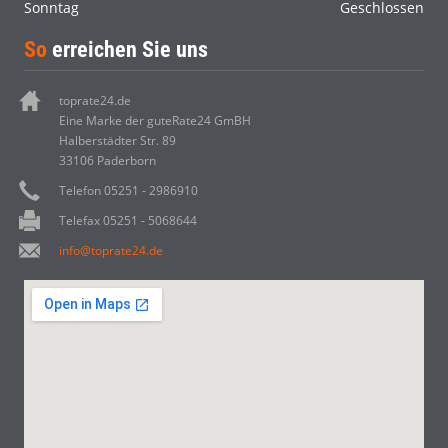
Sonntag
Geschlossen
So
erreichen Sie uns
toprate24.de
Eine Marke der guteRate24 GmBH
Halberstädter Str. 89
33106 Paderborn
Telefon 05251 - 2986910
Telefax 05251 - 5068644
info@toprate24.de