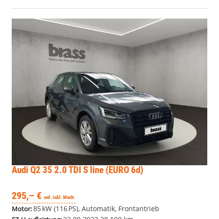
Audi Q2
35 2.0 TDI S line (EURO 6d)
295,– €
mtl. inkl. MwSt.
85 kW (116 PS), Automatik, Frontantrieb
Motor: