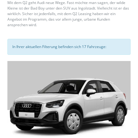
Mit dem Q2 geht Audi neue Wege. Fast möchte man sagen, der wilde
Kleine ist der Bad Boy unter den SUV aus Ingolstadt. Vielleicht ist er das
wirklich. Sicher ist jedenfalls, mit dem Q2 Leasing haben wir ein
Angebot im Programm, das vor allem junge, urbane Kunden
ansprechen wird.
In Ihrer aktuellen Filterung befinden sich
17
Fahrzeuge: