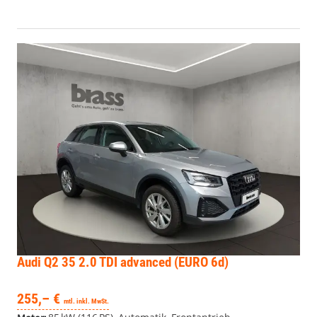
Audi Q2
35 2.0 TDI advanced (EURO 6d)
255,– €
mtl. inkl. MwSt.