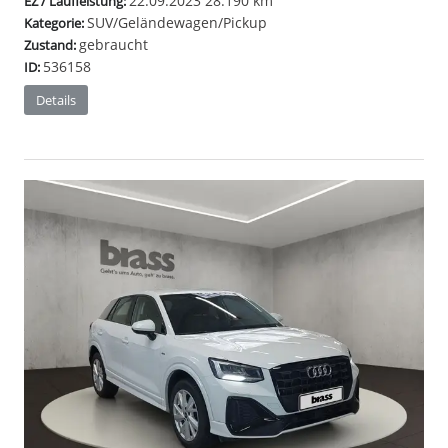
22.09.2023
28.190 km
EZ / Laufleistung:
SUV/Geländewagen/Pickup
Kategorie:
gebraucht
Zustand:
536158
ID:
Details