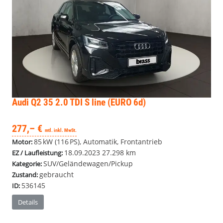
Audi Q2
35 2.0 TDI S line (EURO 6d)
277,– €
mtl. inkl. MwSt.
85 kW (116 PS), Automatik, Frontantrieb
Motor:
18.09.2023
27.298 km
EZ / Laufleistung:
SUV/Geländewagen/Pickup
Kategorie:
gebraucht
Zustand:
536145
ID:
Details