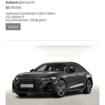
gebraucht
Zustand:
585366
ID:
Verbrauch kombiniert:
6,80 l/100km
CO
-Klasse:
E
2
CO
-Emissionen:
155,00 g/km
2
Details