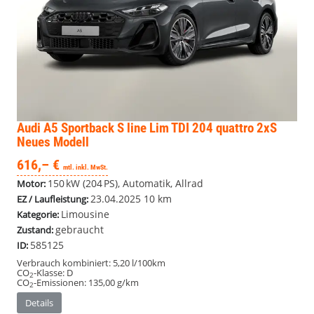
Audi A5 Sportback
S line Lim TDI 204 quattro 2xS
Neues Modell
616,– €
mtl. inkl. MwSt.
150 kW (204 PS), Automatik, Allrad
Motor:
23.04.2025
10 km
EZ / Laufleistung:
Limousine
Kategorie:
gebraucht
Zustand:
585125
ID:
Verbrauch kombiniert:
5,20 l/100km
CO
-Klasse:
D
2
CO
-Emissionen:
135,00 g/km
2
Details