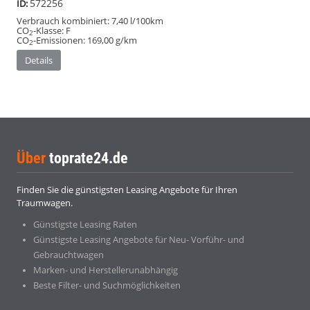
572256
ID:
Verbrauch kombiniert:
7,40 l/100km
CO
-Klasse:
F
2
CO
-Emissionen:
169,00 g/km
2
Details
Über
toprate24.de
Finden Sie die günstigsten Leasing Angebote für Ihren
Traumwagen.
Günstigste Leasing Raten
Günstigste Leasing Angebote für Neu- Vorführ- und
Gebrauchtwagen
Marken- und Herstellerunabhängig
Beste Filter- und Suchmöglichkeiten