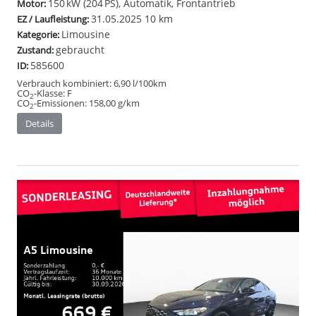
150 kW (204 PS), Automatik, Frontantrieb
Motor:
31.05.2025
10 km
EZ / Laufleistung:
Limousine
Kategorie:
gebraucht
Zustand:
585600
ID:
Verbrauch kombiniert:
6,90 l/100km
CO
-Klasse:
F
2
CO
-Emissionen:
158,00 g/km
2
Details