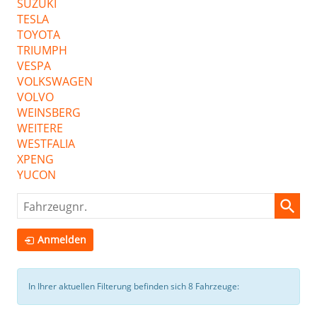
SUZUKI
TESLA
TOYOTA
TRIUMPH
VESPA
VOLKSWAGEN
VOLVO
WEINSBERG
WEITERE
WESTFALIA
XPENG
YUCON
Fahrzeugnr.
Anmelden
In Ihrer aktuellen Filterung befinden sich
8
Fahrzeuge: