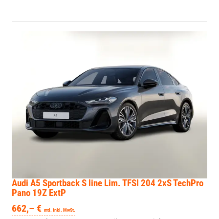
Audi A5 Sportback
S line Lim. TFSI 204 2xS TechPro
Pano 19Z ExtP
662,– €
mtl. inkl. MwSt.