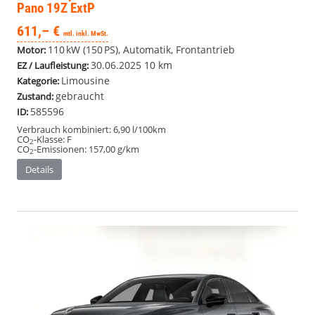
Pano 19Z ExtP
611,– €
mtl. inkl. MwSt.
110 kW (150 PS), Automatik, Frontantrieb
Motor:
30.06.2025
10 km
EZ / Laufleistung:
Limousine
Kategorie:
gebraucht
Zustand:
585596
ID:
Verbrauch kombiniert:
6,90 l/100km
CO
-Klasse:
F
2
CO
-Emissionen:
157,00 g/km
2
Details