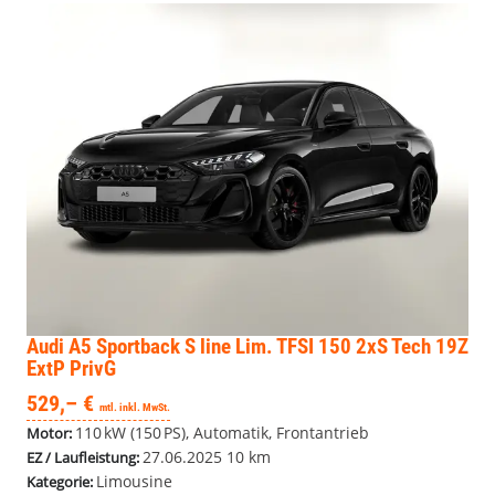
Audi A5 Sportback
S line Lim. TFSI 150 2xS Tech 19Z
ExtP PrivG
529,– €
mtl. inkl. MwSt.
110 kW (150 PS), Automatik, Frontantrieb
Motor:
27.06.2025
10 km
EZ / Laufleistung:
Limousine
Kategorie: