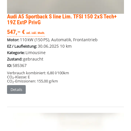
Audi A5 Sportback
S line Lim. TFSI 150 2xS Tech+
19Z ExtP PrivG
547,– €
mtl. inkl. MwSt.
110 kW (150 PS), Automatik, Frontantrieb
Motor:
30.06.2025
10 km
EZ / Laufleistung:
Limousine
Kategorie:
gebraucht
Zustand:
585367
ID:
Verbrauch kombiniert:
6,80 l/100km
CO
-Klasse:
E
2
CO
-Emissionen:
155,00 g/km
2
Details