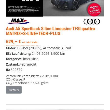
Audi A5 Sportback
S line Limousine TFSI quattro
MATRIX+S-LINE+TECH-PLUS
629,– €
mtl. inkl. MwSt.
150 kW (204 PS), Automatik, Allrad
Motor:
24.06.2026
1.900 km
EZ / Laufleistung:
Limousine
Kategorie:
gebraucht
Zustand:
622579
ID:
Verbrauch kombiniert:
7,20 l/100km
CO
-Klasse:
F
2
CO
-Emissionen:
163,00 g/km
2
Details