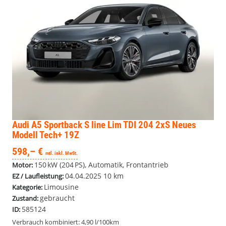
Audi A5 Sportback
S line Lim TDI 204 2xS Neues
Modell Tech+ 19Z
598,– €
mtl. inkl. MwSt.
150 kW (204 PS), Automatik, Frontantrieb
Motor:
04.04.2025
10 km
EZ / Laufleistung:
Limousine
Kategorie:
gebraucht
Zustand:
585124
ID:
Verbrauch kombiniert:
4,90 l/100km