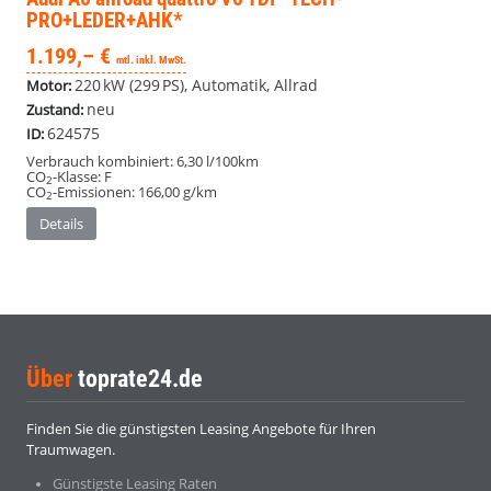
PRO+LEDER+AHK*
1.199,– €
mtl. inkl. MwSt.
220 kW (299 PS), Automatik, Allrad
Motor:
neu
Zustand:
624575
ID:
Verbrauch kombiniert:
6,30 l/100km
CO
-Klasse:
F
2
CO
-Emissionen:
166,00 g/km
2
Details
Über
toprate24.de
Finden Sie die günstigsten Leasing Angebote für Ihren
Traumwagen.
Günstigste Leasing Raten