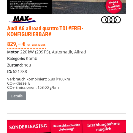
Audi A6 allroad quattro
TDI #FREI-
KONFIGURIERBAR#
829,– €
mtl. inkl. MwSt.
220 kW (299 PS), Automatik, Allrad
Motor:
Kombi
Kategorie:
neu
Zustand:
621788
ID:
Verbrauch kombiniert:
5,80 l/100km
CO
-Klasse:
E
2
CO
-Emissionen:
153,00 g/km
2
Details