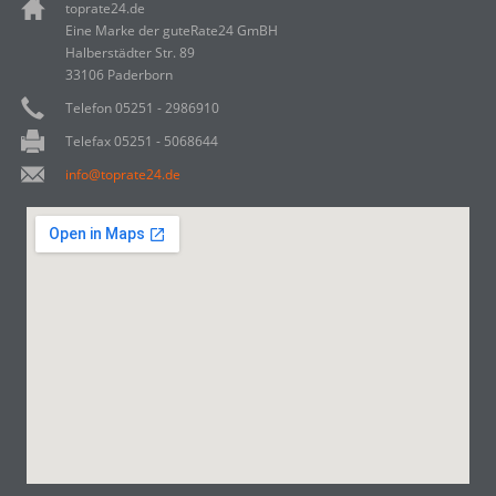
toprate24.de
Eine Marke der guteRate24 GmBH
Halberstädter Str. 89
33106 Paderborn
Telefon 05251 - 2986910
Telefax 05251 - 5068644
info@toprate24.de