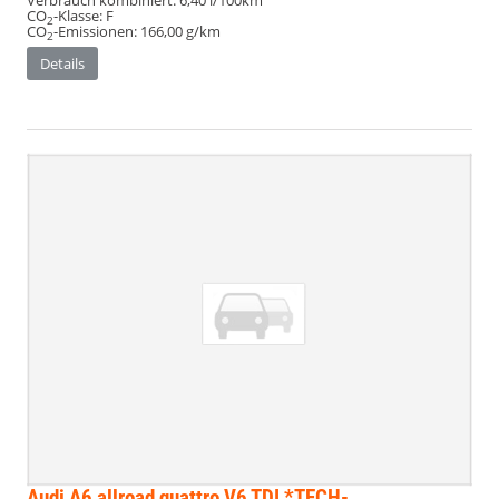
Verbrauch kombiniert:
6,40 l/100km
CO
-Klasse:
F
2
CO
-Emissionen:
166,00 g/km
2
Details
Audi A6 allroad quattro
V6 TDI *TECH-