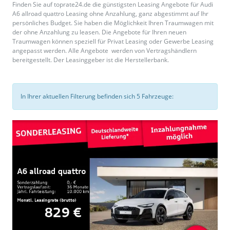
Finden Sie auf toprate24.de die günstigsten Leasing Angebote für Audi
A6 allroad quattro Leasing ohne Anzahlung, ganz abgestimmt auf Ihr
persönliches Budget. Sie haben die Möglichkeit Ihren Traumwagen mit
der ohne Anzahlung zu leasen. Die Angebote für Ihren neuen
Traumwagen können speziell für Privat Leasing oder Gewerbe Leasing
angepasst werden. Alle Angebote werden von Vertragshändlern
bereitgestellt. Der Leasinggeber ist die Herstellerbank.
In Ihrer aktuellen Filterung befinden sich
5
Fahrzeuge: