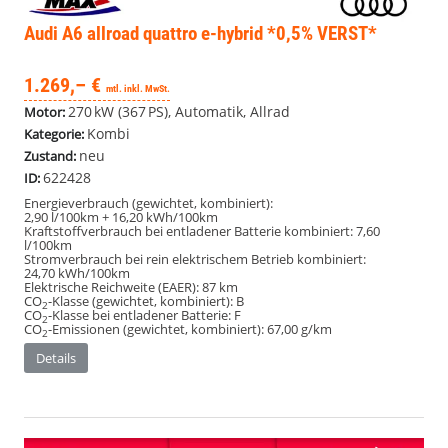
Audi A6 allroad quattro
e-hybrid *0,5% VERST*
1.269,– €
mtl. inkl. MwSt.
270 kW (367 PS), Automatik, Allrad
Motor:
Kombi
Kategorie:
neu
Zustand:
622428
ID:
Energieverbrauch (gewichtet, kombiniert):
2,90 l/100km + 16,20 kWh/100km
Kraftstoffverbrauch bei entladener Batterie kombiniert:
7,60
l/100km
Stromverbrauch bei rein elektrischem Betrieb kombiniert:
24,70 kWh/100km
Elektrische Reichweite (EAER):
87 km
CO
-Klasse (gewichtet, kombiniert):
B
2
CO
-Klasse bei entladener Batterie:
F
2
CO
-Emissionen (gewichtet, kombiniert):
67,00 g/km
2
Details