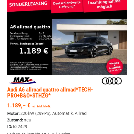
Audi A6 allroad quattro
allroad*TECH-
PRO+B&O+STHZG*
1.189,– €
mtl. inkl. MwSt.
220 kW (299 PS), Automatik, Allrad
Motor:
neu
Zustand:
622429
ID: