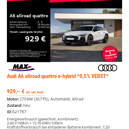
Audi A6 allroad quattro
e-hybrid *0,5% VERST*
929,– €
mtl. inkl. MwSt.
270 kW (367 PS), Automatik, Allrad
Motor:
neu
Zustand:
621787
ID:
Energieverbrauch (gewichtet, kombiniert):
2,60 l/100km + 15,70 kWh/100km
Kraftstoffverbrauch bei entladener Batterie kombiniert:
7,20