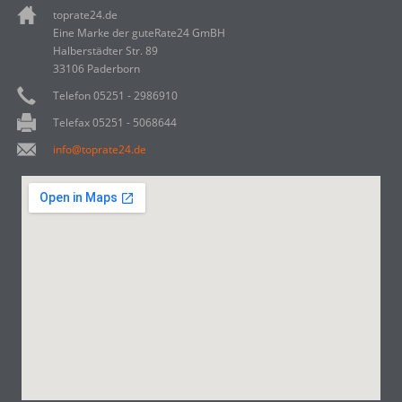
toprate24.de
Eine Marke der guteRate24 GmBH
Halberstädter Str. 89
33106 Paderborn
Telefon 05251 - 2986910
Telefax 05251 - 5068644
info@toprate24.de