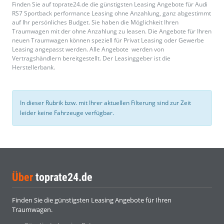
Finden Sie auf toprate24.de die günstigsten Leasing Angebote für Audi
RS7 Sportback performance Leasing ohne Anzahlung, ganz abgestimmt
auf Ihr persönliches Budget. Sie haben die Möglichkeit Ihren
Traumwagen mit der ohne Anzahlung zu leasen. Die Angebote für Ihren
neuen Traumwagen können speziell für Privat Leasing oder Gewerbe
Leasing angepasst werden. Alle Angebote werden von
Vertragshändlern bereitgestellt. Der Leasinggeber ist die
Herstellerbank.
In dieser Rubrik bzw. mit Ihrer aktuellen Filterung sind zur Zeit
leider keine Fahrzeuge verfügbar.
Über
toprate24.de
Finden Sie die günstigsten Leasing Angebote für Ihren
Traumwagen.