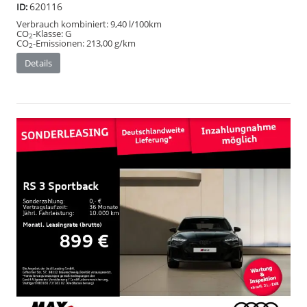
620116
ID:
Verbrauch kombiniert:
9,40 l/100km
CO
-Klasse:
G
2
CO
-Emissionen:
213,00 g/km
2
Details