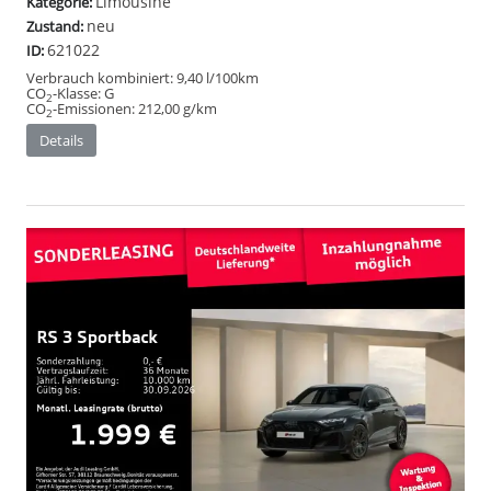
Limousine
Kategorie:
neu
Zustand:
621022
ID:
Verbrauch kombiniert:
9,40 l/100km
CO
-Klasse:
G
2
CO
-Emissionen:
212,00 g/km
2
Details