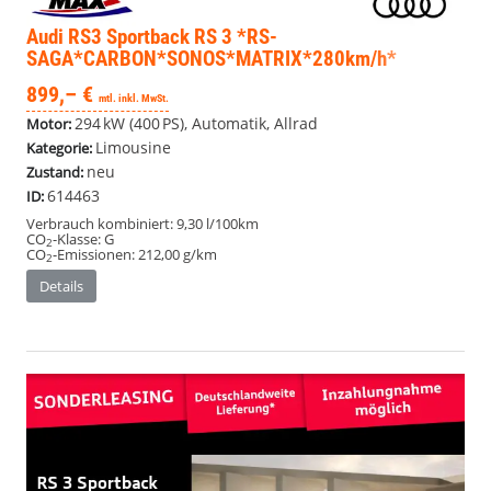
Audi RS3 Sportback
RS 3 *RS-
SAGA*CARBON*SONOS*MATRIX*280km/h*
899,– €
mtl. inkl. MwSt.
294 kW (400 PS), Automatik, Allrad
Motor:
Limousine
Kategorie:
neu
Zustand:
614463
ID:
Verbrauch kombiniert:
9,30 l/100km
CO
-Klasse:
G
2
CO
-Emissionen:
212,00 g/km
2
Details