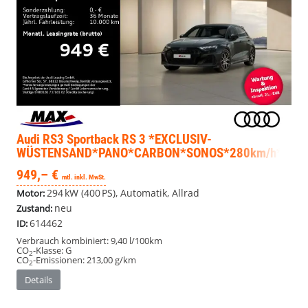
Audi RS3 Sportback
RS 3 *EXCLUSIV-
WÜSTENSAND*PANO*CARBON*SONOS*280km/h*RS-
SAGA*
949,– €
mtl. inkl. MwSt.
294 kW (400 PS), Automatik, Allrad
Motor:
neu
Zustand:
614462
ID:
Verbrauch kombiniert:
9,40 l/100km
CO
-Klasse:
G
2
CO
-Emissionen:
213,00 g/km
2
Details