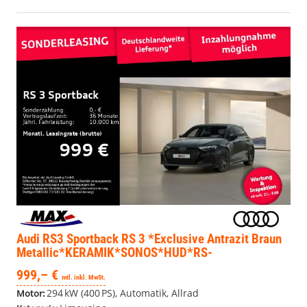
Audi RS3 Sportback
RS 3 *Exclusive Antrazit Braun
Metallic*KERAMIK*SONOS*HUD*RS-
SAGA*CARBON*MATRIX*
999,– €
mtl. inkl. MwSt.
294 kW (400 PS), Automatik, Allrad
Motor: