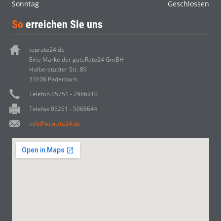
Sonntag
Geschlossen
So
erreichen Sie uns
toprate24.de
Eine Marke der guteRate24 GmBH
Halberstädter Str. 89
33106 Paderborn
Telefon 05251 - 2986910
Telefax 05251 - 5068644
info@toprate24.de