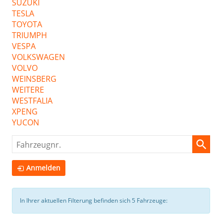
SUZUKI
TESLA
TOYOTA
TRIUMPH
VESPA
VOLKSWAGEN
VOLVO
WEINSBERG
WEITERE
WESTFALIA
XPENG
YUCON
Fahrzeugnr.
Anmelden
In Ihrer aktuellen Filterung befinden sich
5
Fahrzeuge: