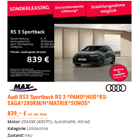
Audi RS3 Sportback
RS 3 *PANO*HUD*RS-
SAGA*280KM/H*MATRIX*SONOS*
839,– €
mtl. inkl. MwSt.
294 kW (400 PS), Automatik, Allrad
Motor:
Limousine
Kategorie:
neu
Zustand: