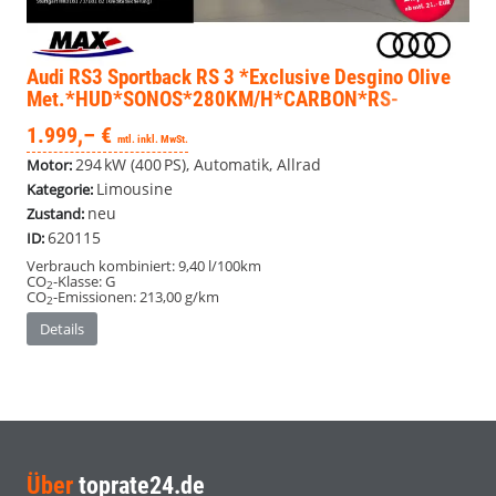
Audi RS3 Sportback
RS 3 *Exclusive Desgino Olive
Met.*HUD*SONOS*280KM/H*CARBON*RS-
SAGA*PANO*
1.999,– €
mtl. inkl. MwSt.
294 kW (400 PS), Automatik, Allrad
Motor:
Limousine
Kategorie:
neu
Zustand:
620115
ID:
Verbrauch kombiniert:
9,40 l/100km
CO
-Klasse:
G
2
CO
-Emissionen:
213,00 g/km
2
Details
Über
toprate24.de