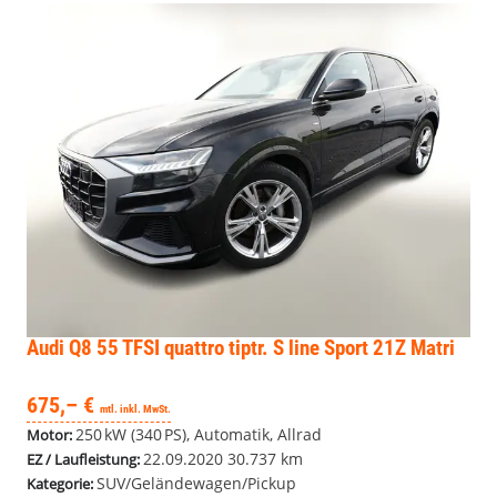
Audi Q8
55 TFSI quattro tiptr. S line Sport 21Z Matri
675,– €
mtl. inkl. MwSt.
250 kW (340 PS), Automatik, Allrad
Motor:
22.09.2020
30.737 km
EZ / Laufleistung:
SUV/Geländewagen/Pickup
Kategorie: