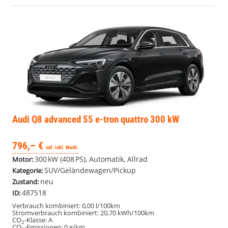
Audi Q8
advanced 55 e-tron quattro 300 kW
796,– €
mtl. inkl. MwSt.
300 kW (408 PS), Automatik, Allrad
Motor:
SUV/Geländewagen/Pickup
Kategorie:
neu
Zustand:
487518
ID:
Verbrauch kombiniert:
0,00 l/100km
Stromverbrauch kombiniert:
20,70 kWh/100km
CO
-Klasse:
A
2
CO
-Emissionen:
0 g/km