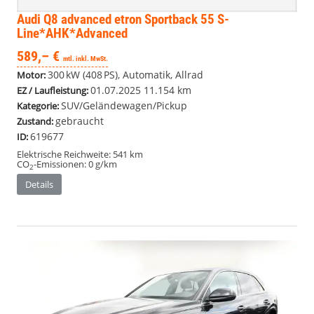
Audi Q8
advanced etron Sportback 55 S-
Line*AHK*Advanced
589,– €
mtl. inkl. MwSt.
300 kW (408 PS), Automatik, Allrad
Motor:
01.07.2025
11.154 km
EZ / Laufleistung:
SUV/Geländewagen/Pickup
Kategorie:
gebraucht
Zustand:
619677
ID:
Elektrische Reichweite:
541 km
CO
-Emissionen:
0 g/km
2
Details