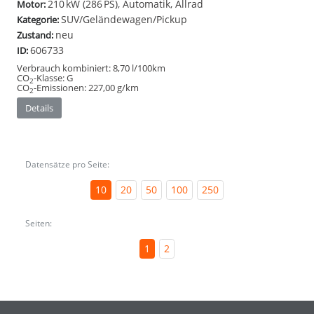
210 kW (286 PS), Automatik, Allrad
Motor:
SUV/Geländewagen/Pickup
Kategorie:
neu
Zustand:
606733
ID:
Verbrauch kombiniert:
8,70 l/100km
CO
-Klasse:
G
2
CO
-Emissionen:
227,00 g/km
2
Details
Datensätze pro Seite:
10
20
50
100
250
Seiten:
1
2