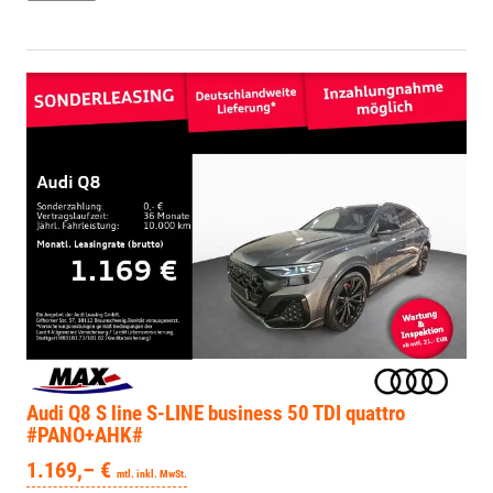
Audi Q8
S line S-LINE business 50 TDI quattro
#PANO+AHK#
1.169,– €
mtl. inkl. MwSt.