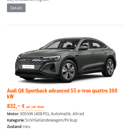
2
Details
Audi Q8
Sportback advanced 55 e-tron quattro 300
kW
832,– €
mtl. inkl. MwSt.
300 kW (408 PS), Automatik, Allrad
Motor:
SUV/Geländewagen/Pickup
Kategorie:
neu
Zustand: