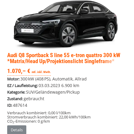
Audi Q8
Sportback S line 55 e-tron quattro 300 kW
*Matrix/Head Up/Projektionslicht Singleframe*
Elektro
1.070,– €
mtl. inkl. MwSt.
300 kW (408 PS), Automatik, Allrad
Motor:
03.03.2023
6.900 km
EZ / Laufleistung:
SUV/Geländewagen/Pickup
Kategorie:
gebraucht
Zustand:
487614
ID:
Verbrauch kombiniert:
0,00 l/100km
Stromverbrauch kombiniert:
22,00 kWh/100km
CO
-Emissionen:
0 g/km
2
Details