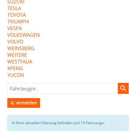
SUZUKI
TESLA
TOYOTA
TRIUMPH
VESPA
VOLKSWAGEN
VOLVO
WEINSBERG
WEITERE
WESTFALIA
XPENG
YUCON
Fahrzeugnr.
Anmelden
In Ihrer aktuellen Filterung befinden sich
14
Fahrzeuge: