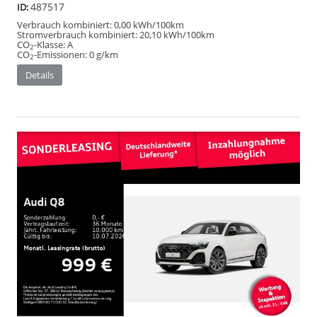
487517
ID:
Verbrauch kombiniert:
0,00 kWh/100km
Stromverbrauch kombiniert:
20,10 kWh/100km
CO
-Klasse:
A
2
CO
-Emissionen:
0 g/km
2
Details