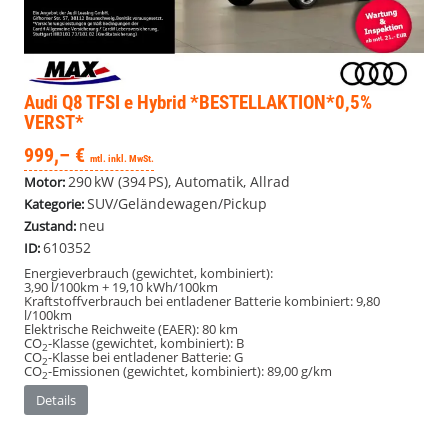
Audi Q8
TFSI e Hybrid *BESTELLAKTION*0,5%
VERST*
999,– €
mtl. inkl. MwSt.
290 kW (394 PS), Automatik, Allrad
Motor:
SUV/Geländewagen/Pickup
Kategorie:
neu
Zustand:
610352
ID:
Energieverbrauch (gewichtet, kombiniert):
3,90 l/100km + 19,10 kWh/100km
Kraftstoffverbrauch bei entladener Batterie kombiniert:
9,80
l/100km
Elektrische Reichweite (EAER):
80 km
CO
-Klasse (gewichtet, kombiniert):
B
2
CO
-Klasse bei entladener Batterie:
G
2
CO
-Emissionen (gewichtet, kombiniert):
89,00 g/km
2
Details