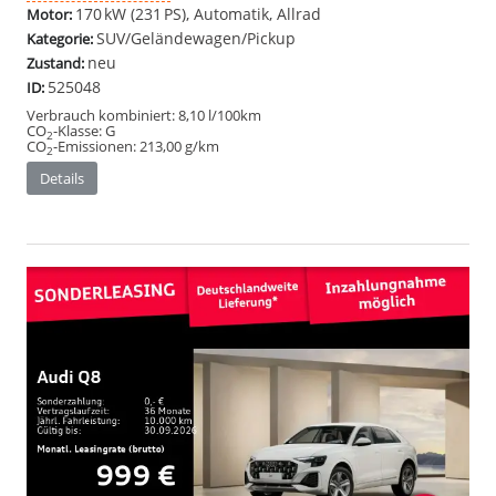
170 kW (231 PS), Automatik, Allrad
Motor:
SUV/Geländewagen/Pickup
Kategorie:
neu
Zustand:
525048
ID:
Verbrauch kombiniert:
8,10 l/100km
CO
-Klasse:
G
2
CO
-Emissionen:
213,00 g/km
2
Details