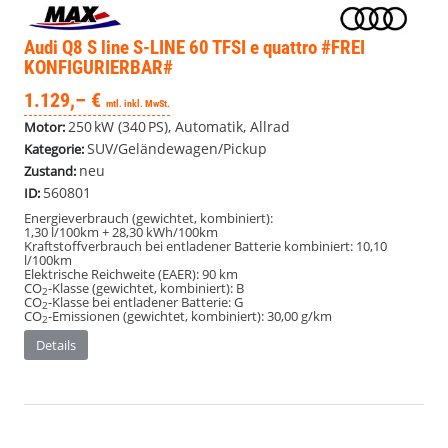
Audi Q8
S line S-LINE 60 TFSI e quattro #FREI
KONFIGURIERBAR#
1.129,– €
mtl. inkl. MwSt.
250 kW (340 PS), Automatik, Allrad
Motor:
SUV/Geländewagen/Pickup
Kategorie:
neu
Zustand:
560801
ID:
Energieverbrauch (gewichtet, kombiniert):
1,30 l/100km + 28,30 kWh/100km
Kraftstoffverbrauch bei entladener Batterie kombiniert:
10,10
l/100km
Elektrische Reichweite (EAER):
90 km
CO
-Klasse (gewichtet, kombiniert):
B
2
CO
-Klasse bei entladener Batterie:
G
2
CO
-Emissionen (gewichtet, kombiniert):
30,00 g/km
2
Details