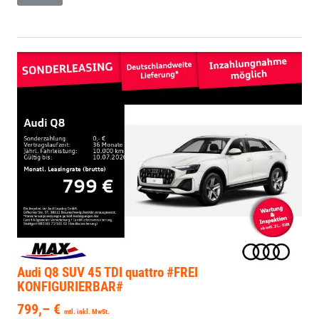
Audi Q8
SUV 45 TDI quattro #FREI
KONFIGURIERBAR#
799,– €
mtl. inkl. MwSt.