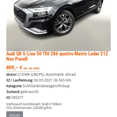
Audi Q8
S-Line 50 TDI 286 quattro Matrix Leder 21Z
Nav PanoD
809,– €
mtl. inkl. MwSt.
210 kW (286 PS), Automatik, Allrad
Motor:
30.03.2021
36.565 km
EZ / Laufleistung:
SUV/Geländewagen/Pickup
Kategorie:
gebraucht
Zustand:
585371
ID:
Verbrauch kombiniert:
8,40 l/100km
CO
-Emissionen:
220,00 g/km
2
Details