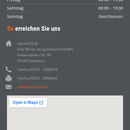
Samstag
08:00 - 19:00
Sonntag
Geschlossen
So
erreichen Sie uns
toprate24.de
Eine Marke der guteRate24 GmBH
Halberstädter Str. 89
33106 Paderborn
Telefon 05251 - 2986910
Telefax 05251 - 5068644
info@toprate24.de