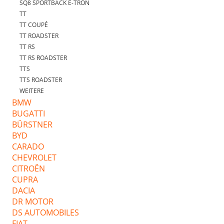
SQ8 SPORTBACK E-TRON
TT
TT COUPÉ
TT ROADSTER
TT RS
TT RS ROADSTER
TTS
TTS ROADSTER
WEITERE
BMW
BUGATTI
BÜRSTNER
BYD
CARADO
CHEVROLET
CITROËN
CUPRA
DACIA
DR MOTOR
DS AUTOMOBILES
FIAT