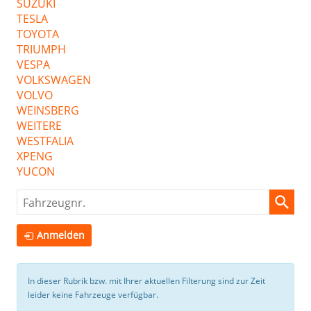
SUZUKI
TESLA
TOYOTA
TRIUMPH
VESPA
VOLKSWAGEN
VOLVO
WEINSBERG
WEITERE
WESTFALIA
XPENG
YUCON
Fahrzeugnr.
Anmelden
In dieser Rubrik bzw. mit Ihrer aktuellen Filterung sind zur Zeit
leider keine Fahrzeuge verfügbar.