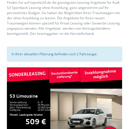
Finden Sie auf toprate24.de die günstigsten Leasing Angebote für Audi
S3 Sportback Leasing ohne Anzahlung, ganz abgestimmt auf Ihr
persönliches Budget. Sie haben die Möglichkeit Ihren Traumwagen mit
der ohne Anzahlung zu leasen. Die Angebote für Ihren neuen
Traumwagen können speziell für Privat Leasing oder Gewerbe Leasing
angepasst werden. Alle Angebote werden von Vertragshändlern
bereitgestellt. Der Leasinggeber ist die Herstellerbank.
In Ihrer aktuellen Filterung befinden sich
2
Fahrzeuge: