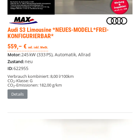
Audi S3
Limousine *NEUES-MODELL*FREI-
KONFIGURIERBAR*
559,– €
mtl. inkl. MwSt.
245 kW (333 PS), Automatik, Allrad
Motor:
neu
Zustand:
622955
ID:
Verbrauch kombiniert:
8,00 l/100km
CO
-Klasse:
G
2
CO
-Emissionen:
182,00 g/km
2
Details