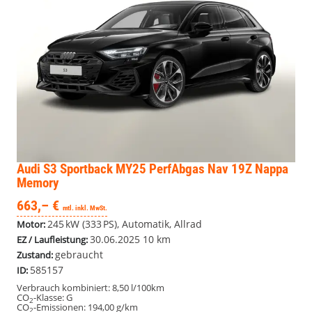
Audi S3
Sportback MY25 PerfAbgas Nav 19Z Nappa
Memory
663,– €
mtl. inkl. MwSt.
245 kW (333 PS), Automatik, Allrad
Motor:
30.06.2025
10 km
EZ / Laufleistung:
gebraucht
Zustand:
585157
ID:
Verbrauch kombiniert:
8,50 l/100km
CO
-Klasse:
G
2
CO
-Emissionen:
194,00 g/km
2