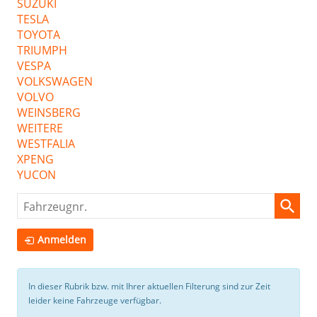
SUZUKI
TESLA
TOYOTA
TRIUMPH
VESPA
VOLKSWAGEN
VOLVO
WEINSBERG
WEITERE
WESTFALIA
XPENG
YUCON
Fahrzeugnr.
Anmelden
In dieser Rubrik bzw. mit Ihrer aktuellen Filterung sind zur Zeit
leider keine Fahrzeuge verfügbar.