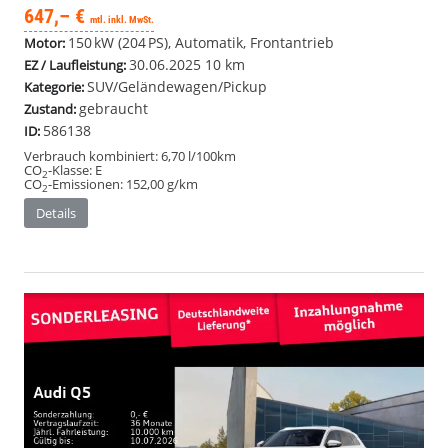
647,– €
mtl. inkl. MwSt.
150 kW (204 PS), Automatik, Frontantrieb
Motor:
30.06.2025
10 km
EZ / Laufleistung:
SUV/Geländewagen/Pickup
Kategorie:
gebraucht
Zustand:
586138
ID:
Verbrauch kombiniert:
6,70 l/100km
CO
-Klasse:
E
2
CO
-Emissionen:
152,00 g/km
2
Details