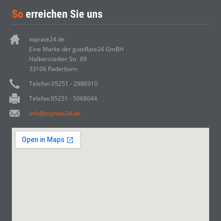
So
erreichen Sie uns
toprate24.de
Eine Marke der guteRate24 GmBH
Halberstädter Str. 89
33106 Paderborn
Telefon 05251 - 2986910
Telefax 05251 - 5068644
info@toprate24.de