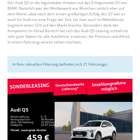
Der Audi Q5 ist die Ingolstädter Antwort auf das Erfolgsmodel X3 von
BMW. Natürlich war der Wettbewerb aus München zeitlich eher auf
dem Markt, aber nach dem ersten großartigen Erfolg des Q7 war es
auch für Audi nur eine Frage der Zeit, bis man auch im Mittelklasse-
Segment einen SUV auf den Markt brachte. Besonders dank der
Kompetenz im Allrad-Bereich hat sich das Audi Q5 Leasing schnell als
sehr gute Option für alle Autofahrer erwiesen, die Premium und Allrad
in einem Fahrzeug vereint sehen möchten.
In Ihrer aktuellen Filterung befinden sich
21
Fahrzeuge: