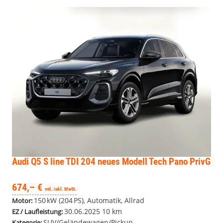
Audi Q5
S line TDI 204 neues Modell Tech Pano PrivG
674,– €
mtl. inkl. MwSt.
150 kW (204 PS), Automatik, Allrad
Motor:
30.06.2025
10 km
EZ / Laufleistung:
SUV/Geländewagen/Pickup
Kategorie: