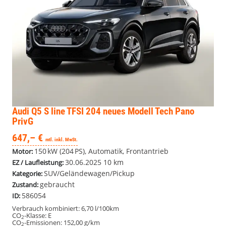
Audi Q5
S line TFSI 204 neues Modell Tech Pano
PrivG
647,– €
mtl. inkl. MwSt.
150 kW (204 PS), Automatik, Frontantrieb
Motor:
30.06.2025
10 km
EZ / Laufleistung:
SUV/Geländewagen/Pickup
Kategorie:
gebraucht
Zustand:
586054
ID:
Verbrauch kombiniert:
6,70 l/100km
CO
-Klasse:
E
2
CO
-Emissionen:
152,00 g/km
2