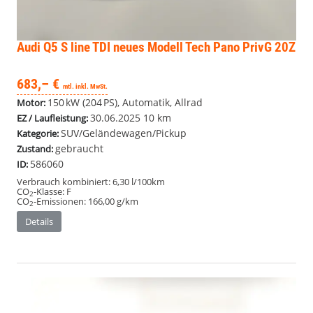
Audi Q5
S line TDI neues Modell Tech Pano PrivG 20Z
683,– €
mtl. inkl. MwSt.
150 kW (204 PS), Automatik, Allrad
Motor:
30.06.2025
10 km
EZ / Laufleistung:
SUV/Geländewagen/Pickup
Kategorie:
gebraucht
Zustand:
586060
ID:
Verbrauch kombiniert:
6,30 l/100km
CO
-Klasse:
F
2
CO
-Emissionen:
166,00 g/km
2
Details