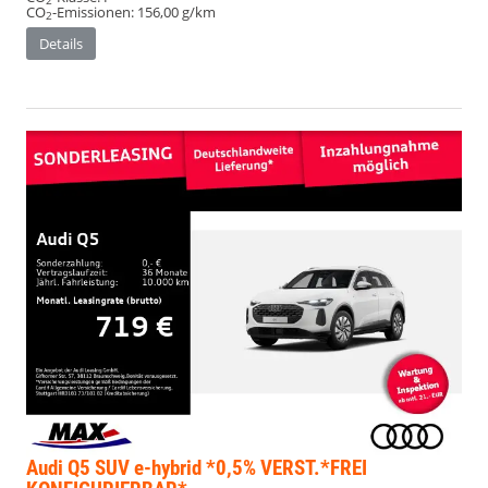
2
CO
-Emissionen:
156,00 g/km
2
Details
Audi Q5
SUV e-hybrid *0,5% VERST.*FREI