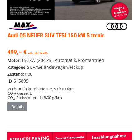
Audi Q5
NEUER SUV TFSI 150 kW S tronic
499,– €
mtl. inkl. MwSt.
150 kW (204 PS), Automatik, Frontantrieb
Motor:
SUV/Geländewagen/Pickup
Kategorie:
neu
Zustand:
615805
ID:
Verbrauch kombiniert:
6,50 l/100km
CO
-Klasse:
E
2
CO
-Emissionen:
148,00 g/km
2
Details