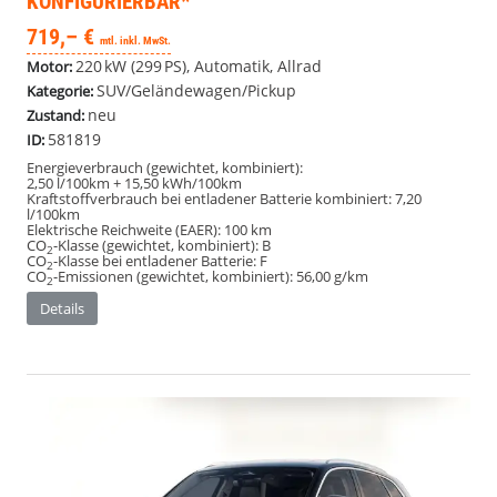
KONFIGURIERBAR*
719,– €
mtl. inkl. MwSt.
220 kW (299 PS), Automatik, Allrad
Motor:
SUV/Geländewagen/Pickup
Kategorie:
neu
Zustand:
581819
ID:
Energieverbrauch (gewichtet, kombiniert):
2,50 l/100km + 15,50 kWh/100km
Kraftstoffverbrauch bei entladener Batterie kombiniert:
7,20
l/100km
Elektrische Reichweite (EAER):
100 km
CO
-Klasse (gewichtet, kombiniert):
B
2
CO
-Klasse bei entladener Batterie:
F
2
CO
-Emissionen (gewichtet, kombiniert):
56,00 g/km
2
Details