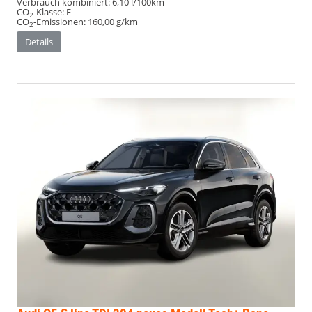
Verbrauch kombiniert:
6,10 l/100km
CO
-Klasse:
F
2
CO
-Emissionen:
160,00 g/km
2
Details