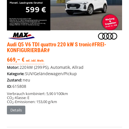
Audi Q5
V6 TDI quattro 220 kW S tronic#FREI-
KONFIGURIERBAR#
669,– €
mtl. inkl. MwSt.
220 kW (299 PS), Automatik, Allrad
Motor:
SUV/Geländewagen/Pickup
Kategorie:
neu
Zustand:
615808
ID:
Verbrauch kombiniert:
5,90 l/100km
CO
-Klasse:
E
2
CO
-Emissionen:
153,00 g/km
2
Details