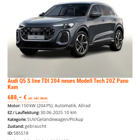
Audi Q5
S line TDI 204 neues Modell Tech 20Z Pano
Kam
688,– €
mtl. inkl. MwSt.
150 kW (204 PS), Automatik, Allrad
Motor:
30.06.2025
10 km
EZ / Laufleistung:
SUV/Geländewagen/Pickup
Kategorie:
gebraucht
Zustand:
585518
ID: