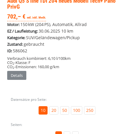
Audi Q5
S line TDI 204 neues Modell Tech+ Pano
PrivG
702,– €
mtl. inkl. MwSt.
150 kW (204 PS), Automatik, Allrad
Motor:
30.06.2025
10 km
EZ / Laufleistung:
SUV/Geländewagen/Pickup
Kategorie:
gebraucht
Zustand:
586062
ID:
Verbrauch kombiniert:
6,10 l/100km
CO
-Klasse:
F
2
CO
-Emissionen:
160,00 g/km
2
Details
Datensätze pro Seite:
10
20
50
100
250
Seiten: