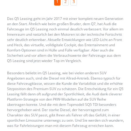
1
2
3
Das Q5 Leasing geht im Jahr 2017 mit einer komplett neuen Generation
an den Start. Ähnlich wie beim großen Bruder, dem Q7, hat Audi die
Fahrzeuge im Q5 Leasing noch einmal deutlich verbessert. Vor allem im
Innenraum und natürlich bei den Motoren ist der technische Fortschritt
sehr deutlich erkennbar. Aktuelle Entwicklungen wie LED-Licht an Front
und Heck, das virtuelle, volldigitale Cockpit, das Entertainment und
Komfort-Optionen sind in Hülle und Fülle verfügbar. Aber auch die
Sicherheit und vor allem die Verbrauchswerte der Fahrzeuge aus dem
Q5 Leasing sind jetzt wieder Top im Vergleich.
Besonders beliebt im Q5 Leasing, wie bei vielen anderen SUV
Angeboten auch, sind die Diesel mit Allrad-Antrieb. Ebenso typisch für
diese Fahrzeugklasse, wissen die Kunde die Variabilität und die erhöhte
Sitzposition des Premium-SUV zu schätzen. Die Entscheidung für ein Q5
Leasing fällt dann oft aufgrund der Sportlichkeit, die Audi dank cleverer
Plattform-Strategie von den PKW-Modellen auf die SUV Reihe
übertragen konnte. Und die mit dem Topmodell SQ5 TDI besonders
hervorgehoben wird. Der starke Diesel, der hervorragend zum
Charakter des SUV passt, gibt Ihnen als Fahrer oft das Gefühl, in einer
sportlichen Limousine unterwegs zu sein. Und Sie werden sich wundern,
was für Fahrleistungen man mit diesem Fahrzeug erreichen kann.