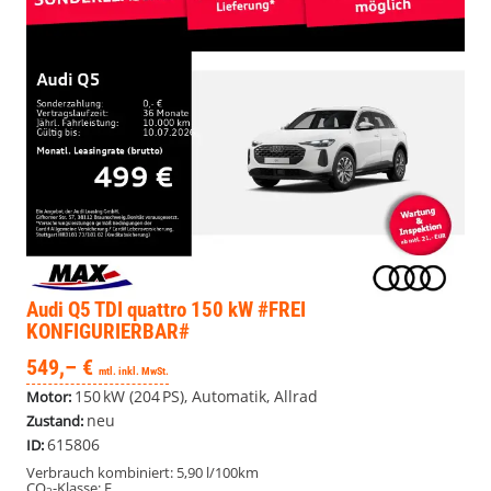
Audi Q5
TDI quattro 150 kW #FREI
KONFIGURIERBAR#
549,– €
mtl. inkl. MwSt.
150 kW (204 PS), Automatik, Allrad
Motor:
neu
Zustand:
615806
ID:
Verbrauch kombiniert:
5,90 l/100km
CO
-Klasse:
F