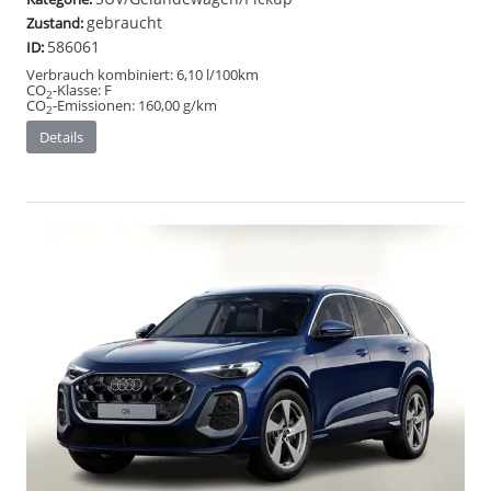
gebraucht
Zustand:
586061
ID:
Verbrauch kombiniert:
6,10 l/100km
CO
-Klasse:
F
2
CO
-Emissionen:
160,00 g/km
2
Details