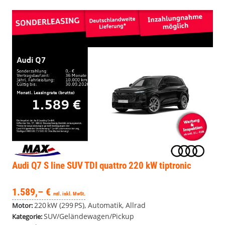
Audi Q7
S line SUV TDI quattro 220 kW tiptronic
1.589,– €
mtl. inkl. MwSt.
220 kW (299 PS), Automatik, Allrad
Motor:
SUV/Geländewagen/Pickup
Kategorie: