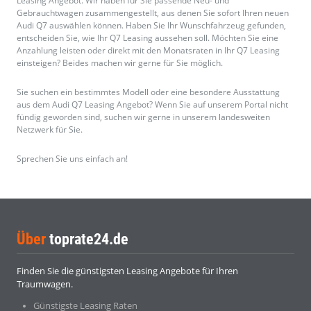
Leasing Angebot. Wir haben für Sie passende Neu- und
Gebrauchtwagen zusammengestellt, aus denen Sie sofort Ihren neuen
Audi Q7 auswählen können. Haben Sie Ihr Wunschfahrzeug gefunden,
entscheiden Sie, wie Ihr Q7 Leasing aussehen soll. Möchten Sie eine
Anzahlung leisten oder direkt mit den Monatsraten in Ihr Q7 Leasing
einsteigen? Beides machen wir gerne für Sie möglich.
Sie suchen ein bestimmtes Modell oder eine besondere Ausstattung
aus dem Audi Q7 Leasing Angebot? Wenn Sie auf unserem Portal nicht
fündig geworden sind, suchen wir gerne in unserem landesweiten
Netzwerk für Sie.
Sprechen Sie uns einfach an!
Über
toprate24.de
Finden Sie die günstigsten Leasing Angebote für Ihren
Traumwagen.
Günstigste Leasing Raten