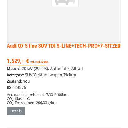
Audi Q7
S line SUV TDI S-LINE+TECH-PRO+7-SITZER
1.529,– €
mtl. inkl. MwSt.
220 kW (299 PS), Automatik, Allrad
Motor:
SUV/Geländewagen/Pickup
Kategorie:
neu
Zustand:
624576
ID:
Verbrauch kombiniert:
7,90 l/100km
CO
-Klasse:
G
2
CO
-Emissionen:
206,00 g/km
2
Details