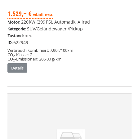
1.529,– €
mtl. inkl. MwSt.
220 kW (299 PS), Automatik, Allrad
Motor:
SUV/Geländewagen/Pickup
Kategorie:
neu
Zustand:
622949
ID:
Verbrauch kombiniert:
7,90 l/100km
CO
-Klasse:
G
2
CO
-Emissionen:
206,00 g/km
2
Details