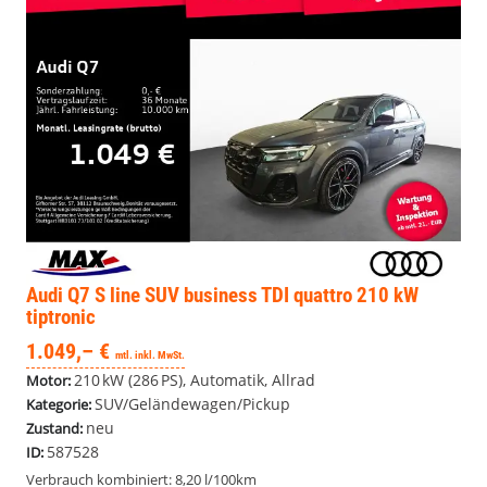
Audi Q7
S line SUV business TDI quattro 210 kW
tiptronic
1.049,– €
mtl. inkl. MwSt.
210 kW (286 PS), Automatik, Allrad
Motor:
SUV/Geländewagen/Pickup
Kategorie:
neu
Zustand:
587528
ID:
Verbrauch kombiniert:
8,20 l/100km