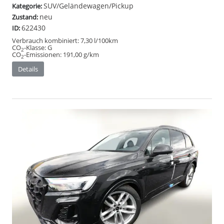
SUV/Geländewagen/Pickup
Kategorie:
neu
Zustand:
622430
ID:
Verbrauch kombiniert:
7,30 l/100km
CO
-Klasse:
G
2
CO
-Emissionen:
191,00 g/km
2
Details