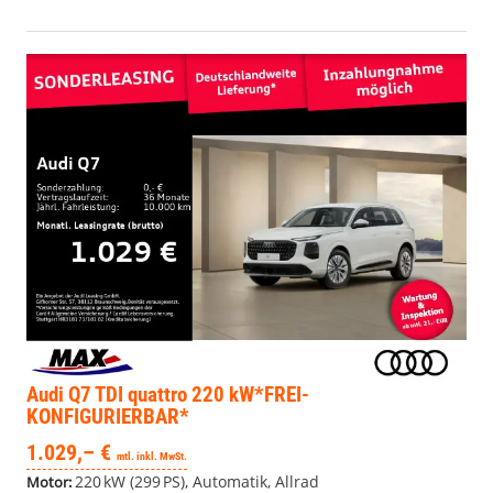
Audi Q7
TDI quattro 220 kW*FREI-
KONFIGURIERBAR*
1.029,– €
mtl. inkl. MwSt.
220 kW (299 PS), Automatik, Allrad
Motor: