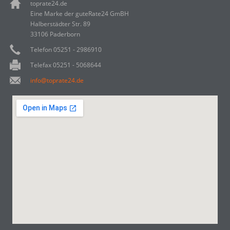
toprate24.de
Eine Marke der guteRate24 GmBH
Halberstädter Str. 89
33106 Paderborn
Telefon 05251 - 2986910
Telefax 05251 - 5068644
info@toprate24.de