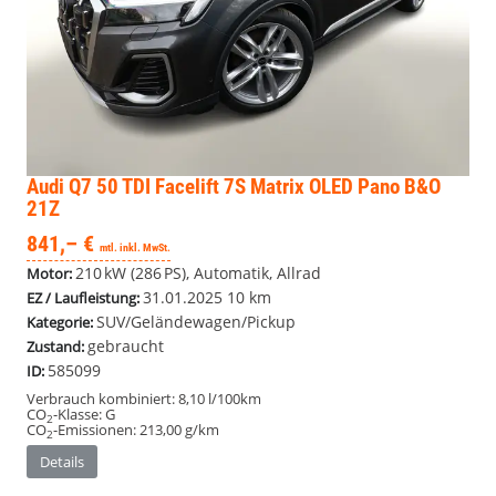
Audi Q7
50 TDI Facelift 7S Matrix OLED Pano B&O
21Z
841,– €
mtl. inkl. MwSt.
210 kW (286 PS), Automatik, Allrad
Motor:
31.01.2025
10 km
EZ / Laufleistung:
SUV/Geländewagen/Pickup
Kategorie:
gebraucht
Zustand:
585099
ID:
Verbrauch kombiniert:
8,10 l/100km
CO
-Klasse:
G
2
CO
-Emissionen:
213,00 g/km
2
Details