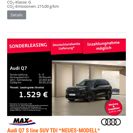
CO
-Klasse:
G
2
CO
-Emissionen:
215,00 g/km
2
Details
Audi Q7
S line SUV TDI *NEUES-MODELL*