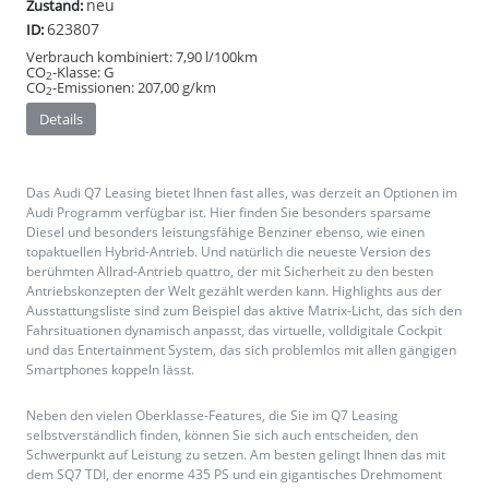
neu
Zustand:
623807
ID:
Verbrauch kombiniert:
7,90 l/100km
CO
-Klasse:
G
2
CO
-Emissionen:
207,00 g/km
2
Details
Das Audi Q7 Leasing bietet Ihnen fast alles, was derzeit an Optionen im
Audi Programm verfügbar ist. Hier finden Sie besonders sparsame
Diesel und besonders leistungsfähige Benziner ebenso, wie einen
topaktuellen Hybrid-Antrieb. Und natürlich die neueste Version des
berühmten Allrad-Antrieb quattro, der mit Sicherheit zu den besten
Antriebskonzepten der Welt gezählt werden kann. Highlights aus der
Ausstattungsliste sind zum Beispiel das aktive Matrix-Licht, das sich den
Fahrsituationen dynamisch anpasst, das virtuelle, volldigitale Cockpit
und das Entertainment System, das sich problemlos mit allen gängigen
Smartphones koppeln lässt.
Neben den vielen Oberklasse-Features, die Sie im Q7 Leasing
selbstverständlich finden, können Sie sich auch entscheiden, den
Schwerpunkt auf Leistung zu setzen. Am besten gelingt Ihnen das mit
dem SQ7 TDI, der enorme 435 PS und ein gigantisches Drehmoment