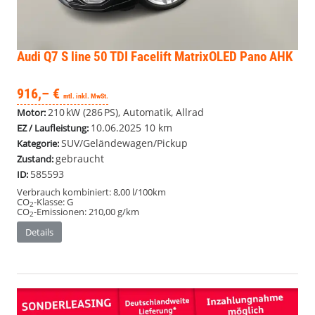
Audi Q7
S line 50 TDI Facelift MatrixOLED Pano AHK
916,– €
mtl. inkl. MwSt.
210 kW (286 PS), Automatik, Allrad
Motor:
10.06.2025
10 km
EZ / Laufleistung:
SUV/Geländewagen/Pickup
Kategorie:
gebraucht
Zustand:
585593
ID:
Verbrauch kombiniert:
8,00 l/100km
CO
-Klasse:
G
2
CO
-Emissionen:
210,00 g/km
2
Details