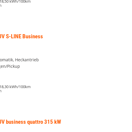
18,50 kWh/100km
m
SUV S-LINE Business
tomatik, Heckantrieb
en/Pickup
18,30 kWh/100km
m
SUV business quattro 315 kW