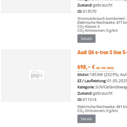
gebraucht
Zustand:
613570
ID:
Stromverbrauch kombiniert:
Elektrische Reichweite:
477 k
CO
-Klasse:
A
2
CO
-Emissionen:
0 g/km
2
Details
Audi Q6 e-tron
S line 
698,– €
mtl. inkl. MwSt.
185 kW (252 PS), Au
Motor:
01.05.202
EZ / Laufleistung:
SUV/Geländewag
Kategorie:
gebraucht
Zustand:
611514
ID:
Elektrische Reichweite:
481 k
CO
-Emissionen:
0 g/km
2
Details