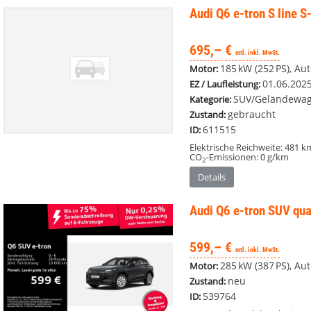
Audi Q6 e-tron
S line 
695,– €
mtl. inkl. MwSt.
185 kW (252 PS), Au
Motor:
01.06.202
EZ / Laufleistung:
SUV/Geländewag
Kategorie:
gebraucht
Zustand:
611515
ID:
Elektrische Reichweite:
481 k
CO
-Emissionen:
0 g/km
2
Details
Audi Q6 e-tron
SUV qua
599,– €
mtl. inkl. MwSt.
285 kW (387 PS), Aut
Motor:
neu
Zustand:
539764
ID: