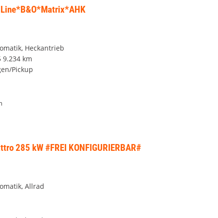
S-Line*B&O*Matrix*AHK
tomatik, Heckantrieb
5
9.234 km
en/Pickup
m
ttro 285 kW #FREI KONFIGURIERBAR#
omatik, Allrad