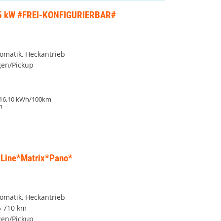
5 kW #FREI-KONFIGURIERBAR#
tomatik, Heckantrieb
en/Pickup
16,10 kWh/100km
m
S-Line*Matrix*Pano*
tomatik, Heckantrieb
5
710 km
en/Pickup