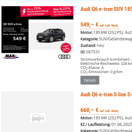
Audi Q6 e-tron
SUV 18
549,– €
mtl. inkl. MwSt.
185 kW (252 PS), Au
Motor:
SUV/Geländewag
Kategorie:
neu
Zustand:
587531
ID:
Stromverbrauch kombiniert:
Elektrische Reichweite:
528 k
CO
-Klasse:
A
2
CO
-Emissionen:
0 g/km
2
Details
Audi Q6 e-tron
S line 
660,– €
mtl. inkl. MwSt.
185 kW (252 PS), Au
Motor:
01.06.202
EZ / Laufleistung:
SUV/Geländewag
Kategorie: