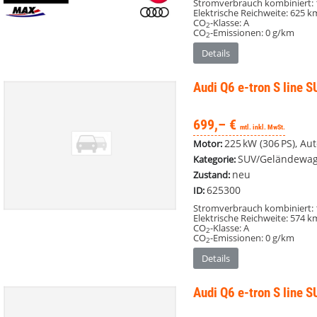
Stromverbrauch kombiniert:
Elektrische Reichweite:
625 k
CO
-Klasse:
A
2
CO
-Emissionen:
0 g/km
2
Details
Audi Q6 e-tron
S line 
699,– €
mtl. inkl. MwSt.
225 kW (306 PS), Au
Motor:
SUV/Geländewag
Kategorie:
neu
Zustand:
625300
ID:
Stromverbrauch kombiniert:
Elektrische Reichweite:
574 k
CO
-Klasse:
A
2
CO
-Emissionen:
0 g/km
2
Details
Audi Q6 e-tron
S line 