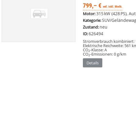
799,– €
mtl. inkl. MwSt.
315 kW (428 PS), Aut
Motor:
SUV/Geländewag
Kategorie:
neu
Zustand:
626494
ID:
Stromverbrauch kombiniert:
Elektrische Reichweite:
561 k
CO
-Klasse:
A
2
CO
-Emissionen:
0 g/km
2
Details