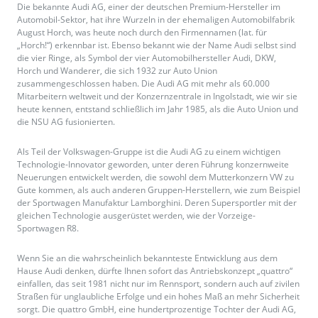
Die bekannte Audi AG, einer der deutschen Premium-Hersteller im
Automobil-Sektor, hat ihre Wurzeln in der ehemaligen Automobilfabrik
August Horch, was heute noch durch den Firmennamen (lat. für
„Horch!“) erkennbar ist. Ebenso bekannt wie der Name Audi selbst sind
die vier Ringe, als Symbol der vier Automobilhersteller Audi, DKW,
Horch und Wanderer, die sich 1932 zur Auto Union
zusammengeschlossen haben. Die Audi AG mit mehr als 60.000
Mitarbeitern weltweit und der Konzernzentrale in Ingolstadt, wie wir sie
heute kennen, entstand schließlich im Jahr 1985, als die Auto Union und
die NSU AG fusionierten.
Als Teil der Volkswagen-Gruppe ist die Audi AG zu einem wichtigen
Technologie-Innovator geworden, unter deren Führung konzernweite
Neuerungen entwickelt werden, die sowohl dem Mutterkonzern VW zu
Gute kommen, als auch anderen Gruppen-Herstellern, wie zum Beispiel
der Sportwagen Manufaktur Lamborghini. Deren Supersportler mit der
gleichen Technologie ausgerüstet werden, wie der Vorzeige-
Sportwagen R8.
Wenn Sie an die wahrscheinlich bekannteste Entwicklung aus dem
Hause Audi denken, dürfte Ihnen sofort das Antriebskonzept „quattro“
einfallen, das seit 1981 nicht nur im Rennsport, sondern auch auf zivilen
Straßen für unglaubliche Erfolge und ein hohes Maß an mehr Sicherheit
sorgt. Die quattro GmbH, eine hundertprozentige Tochter der Audi AG,