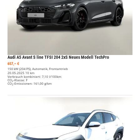
Audi A5 Avant
S line TFSI 204 2xS Neues Modell TechPro
657,– €
150 kW (204 PS), Automatik, Frontantrieb
20.05.2025
10 km
Verbrauch kombiniert:
7,10 l/100km
CO
-Klasse:
F
2
CO
-Emissionen:
161,00 g/km
2