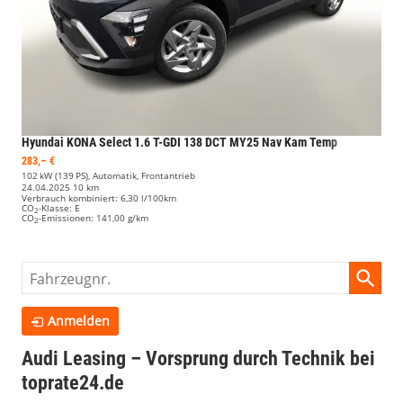
Hyundai KONA
Select 1.6 T-GDI 138 DCT MY25 Nav Kam Temp
283,– €
102 kW (139 PS), Automatik, Frontantrieb
24.04.2025
10 km
Verbrauch kombiniert:
6,30 l/100km
CO
-Klasse:
E
2
CO
-Emissionen:
141,00 g/km
2
Fahrzeugnr.
Anmelden
Audi Leasing – Vorsprung durch Technik bei
toprate24.de