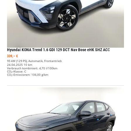
Hyundai KONA
Trend 1.6 GDI 129 DCT Nav Bose eHK SHZ ACC
339,– €
95 kW (129 PS), Automatik, Frontantrieb
24.04.2025
10 km
Verbrauch kombiniert:
4,70 l/100km
CO
-Klasse:
C
2
CO
-Emissionen:
106,00 g/km
2