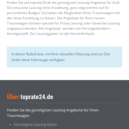
Finden Sie auf toprate24.de die günstigsten Leasing Angebote für Audi
S4 Limousine Leasing ohne Anzahlung, ganz abgestimmt auf Ihr
persönliches Budget. Sie haben die Möglichkeit Ihren Traumwagen mit
der ohne Anzahlung zu leasen. Die Angebote für Ihren neuen
Traumwagen können speziell für Privat Leasing oder Gewerbe Leasing
angepasst werden. Alle Angebote werden von Vertragshändlern
bereitgestellt. Der Leasinggeber ist die Herstellerbank.
In dieser Rubrik bzw. mit Ihrer aktuellen Filterung sind zur Zeit
leider keine Fahrzeuge verfügbar.
Über
toprate24.de
Finden Sie die günstigsten Leasing Angebote für Ihren
Traumwagen.
Günstigste Leasing Raten