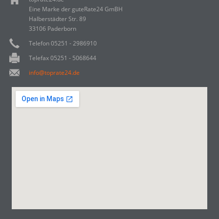
Eine Marke der guteRate24 GmBH
Halberstädter Str. 89
33106 Paderborn
Telefon 05251 - 2986910
Telefax 05251 - 5068644
info@toprate24.de