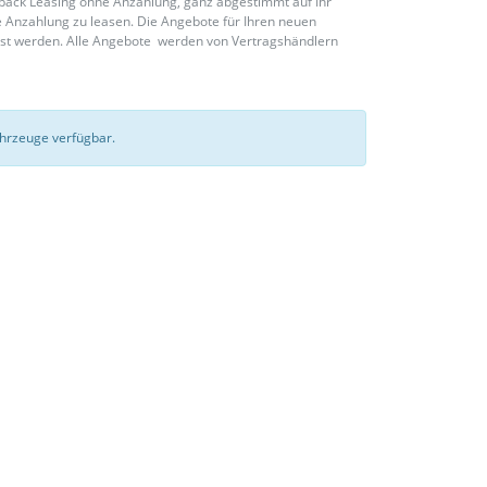
rtback Leasing ohne Anzahlung, ganz abgestimmt auf Ihr
 Anzahlung zu leasen. Die Angebote für Ihren neuen
sst werden. Alle Angebote werden von Vertragshändlern
Fahrzeuge verfügbar.